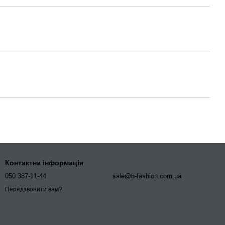
Контактна інформація
050 387-11-44
sale@b-fashion.com.ua
Передзвонити вам?