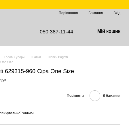
Порівняння
Бажання
Вхід
050 387-11-44
Мій кошик
Головні убори
Шапки
Шапки Bugatti
 One Size
ti 629315-960 Сіра One Size
дгук
Порівняти
В бажання
опичувальної знижки