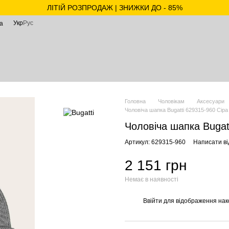
ЛІТІЙ РОЗПРОДАЖ | ЗНИЖКИ ДО - 85%
Укр
Рус
а
Головна
Чоловікам
Аксесуари
Чоловіча шапка Bugatti 629315-960 Сіра
Чоловіча шапка Bugat
Артикул: 629315-960
Написати ві
2 151 грн
Немає в наявності
Ввійти
для відображення нак
%