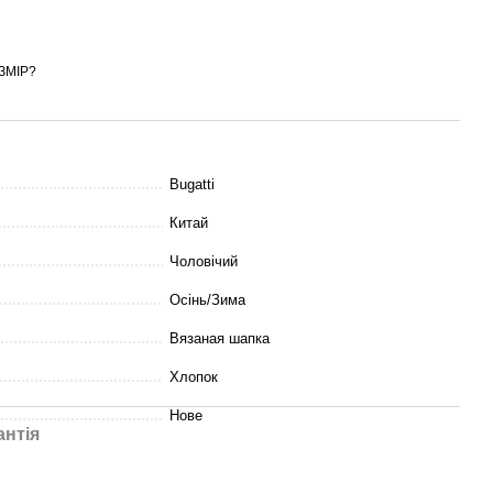
ЗМІР?
Bugatti
Китай
Чоловічий
Осінь/Зима
Вязаная шапка
Хлопок
Нове
антія