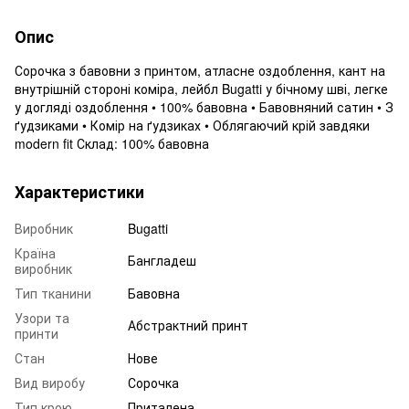
Опис
Сорочка з бавовни з принтом, атласне оздоблення, кант на
внутрішній стороні коміра, лейбл Bugatti у бічному шві, легке
у догляді оздоблення • 100% бавовна • Бавовняний сатин • З
ґудзиками • Комір на ґудзиках • Облягаючий крій завдяки
modern fit Склад: 100% бавовна
Характеристики
Виробник
Bugatti
Країна
Бангладеш
виробник
Тип тканини
Бавовна
Узори та
Абстрактний принт
принти
Стан
Нове
Вид виробу
Сорочка
Тип крою
Приталена