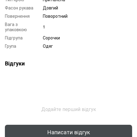
Фасон рукава
Довгий
Повернення
Поворотний
Вага з
1
упаковкою
Підгрупа
Сорочки
Група
Одяг
Відгуки
Додайте перший відгук
Написати відгук