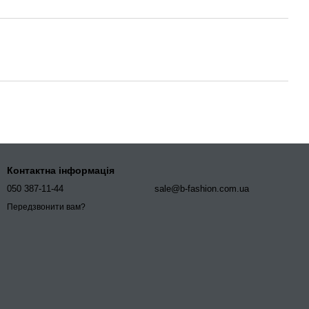
Контактна інформація
050 387-11-44
sale@b-fashion.com.ua
Передзвонити вам?