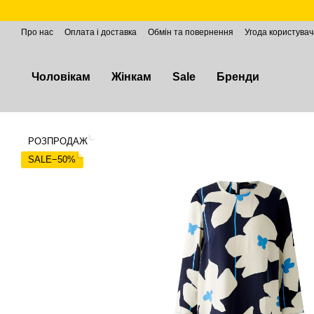
Перейти до основного контенту
Про нас
Оплата і доставка
Обмін та повернення
Угода користувач
Чоловікам
Жінкам
Sale
Бренди
РОЗПРОДАЖ
SALE−50%