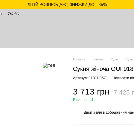
ЛІТІЙ РОЗПРОДАЖ | ЗНИЖКИ ДО - 85%
Укр
Рус
а
Головна
Жінкам
Одяг
Сукні
Сукня жіноча OUI 918
Артикул: 91811 0571
Написати від
3 713 грн
7 425 
В наявності
Ввійти
для відображення нак
%