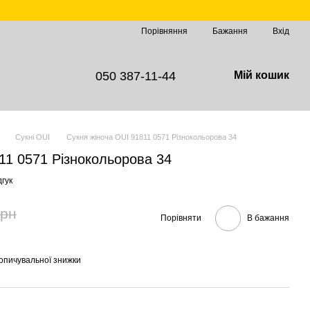
Порівняння
Бажання
Вхід
050 387-11-44
Мій кошик
Сукні OUI
Сукня жіноча OUI 91811 0571 Різнокольорова 34
11 0571 Різнокольорова 34
гук
грн
Порівняти
В бажання
опичувальної знижки