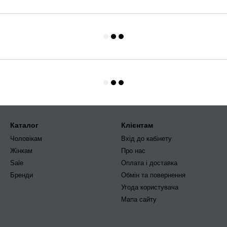
Каталог
Клієнтам
Чоловікам
Вхід до кабінету
Жінкам
Про нас
Sale
Оплата і доставка
Бренди
Обмін та повернення
Угода користувача
Мапа сайту