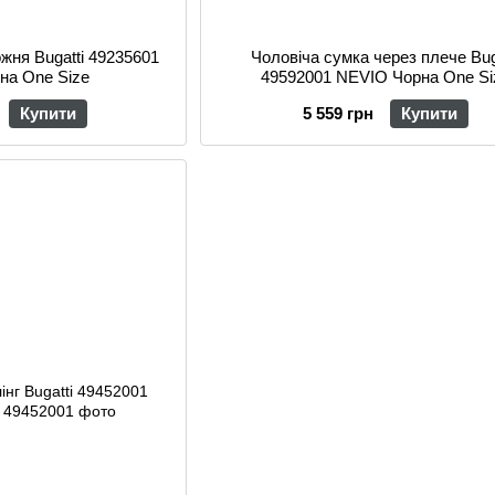
жня Bugatti 49235601
Чоловіча сумка через плече Bug
на One Size
49592001 NEVIO Чорна One Si
Купити
5 559 грн
Купити