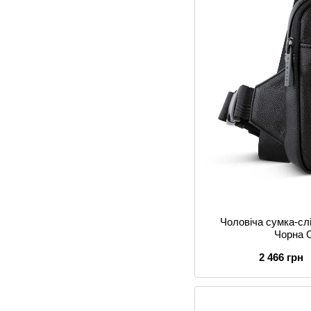
Чоловіча сумка-слі
Чорна 
2 466 грн