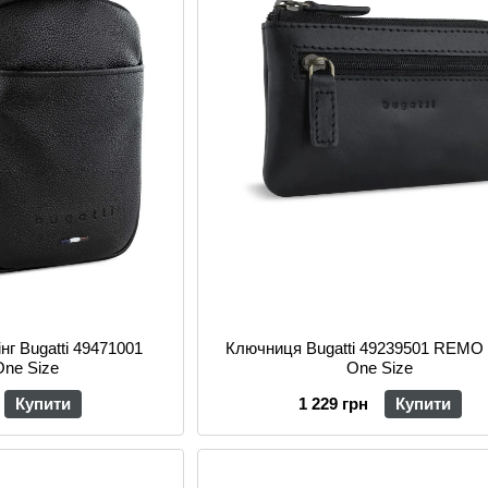
нг Bugatti 49471001
Ключниця Bugatti 49239501 REMO
One Size
One Size
Купити
1 229 грн
Купити