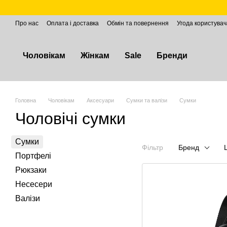
Перейти до основного контенту
Про нас
Оплата і доставка
Обмін та повернення
Угода користувач
Чоловікам
Жінкам
Sale
Бренди
Головна
Чоловікам
Аксесуари
Сумки та валізи
Сумки
Чоловічі сумки
Сумки
Фільтр
Бренд
Портфелі
Рюкзаки
Несесери
Валізи