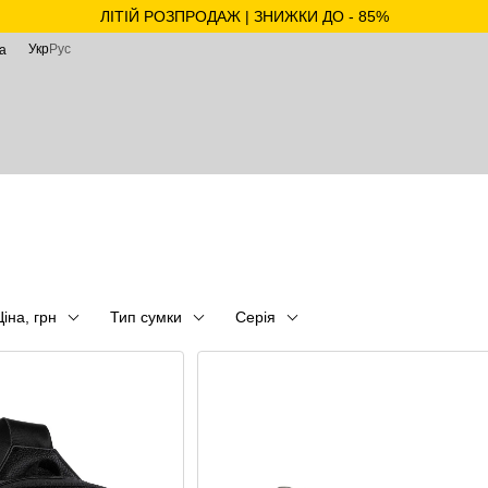
ЛІТІЙ РОЗПРОДАЖ | ЗНИЖКИ ДО - 85%
Укр
Рус
а
Ціна, грн
Тип сумки
Серія