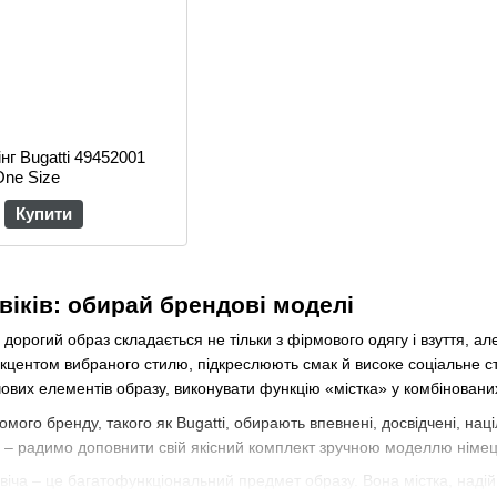
нг Bugatti 49452001
One Size
Купити
віків: обирай брендові моделі
рогий образ складається не тільки з фірмового одягу і взуття, ал
акцентом вибраного стилю, підкреслюють смак й високе соціальне 
ових елементів образу, виконувати функцію «містка» у комбінованих 
омого бренду, такого як Bugatti, обирають впевнені, досвідчені, нац
го – радимо доповнити свій якісний комплект зручною моделлю німе
іча – це багатофункціональний предмет образу. Вона містка, надійн