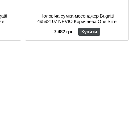
atti
Чоловіча сумка-месенджер Bugatti
ze
49592107 NEVIO Коричнева One Size
7 482 грн
Купити