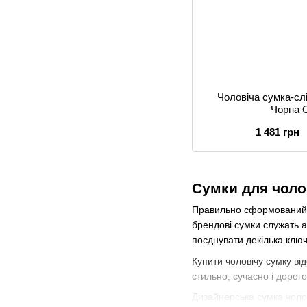
Чоловіча сумка-слі
Чорна 
1 481 грн
Сумки для чоло
Правильно сформований до
брендові сумки служать 
поєднувати декілька ключ
Купити чоловічу сумку від
стильно, сучасно і доро
Дизайнерська сумка чолов