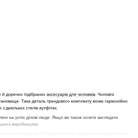
е й доречно підібраних
аксесуарів для чоловіків
. Чоловічі
становище. Така деталь трендового комплекту може гармонійно
з декількох стилів аутфітах.
ілені на успіх ділові люди. Якщо ви також хочете виглядати
цького виробництва.
а та універсальна. Фірмовий дизайн, зручність у користуванні