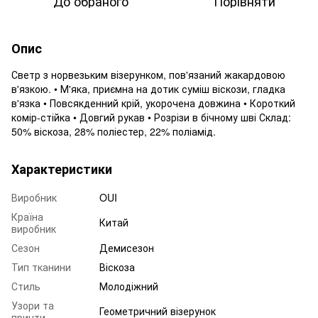
До обраного
Порівняти
Опис
Светр з норвезьким візерунком, пов'язаний жакардовою
в'язкою. • М'яка, приємна на дотик суміш віскози, гладка
в'язка • Повсякденний крій, укорочена довжина • Короткий
комір-стійка • Довгий рукав • Розрізи в бічному шві Склад:
50% віскоза, 28% поліестер, 22% поліамід.
Характеристики
Виробник
OUI
Країна
Китай
виробник
Сезон
Демисезон
Тип тканини
Віскоза
Стиль
Молодіжний
Узори та
Геометричний візерунок
принти