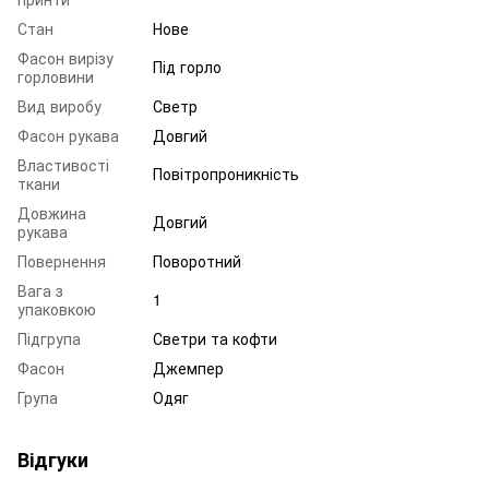
Стан
Нове
Фасон вирізу
Під горло
горловини
Вид виробу
Светр
Фасон рукава
Довгий
Властивості
Повітропроникність
ткани
Довжина
Довгий
рукава
Повернення
Поворотний
Вага з
1
упаковкою
Підгрупа
Светри та кофти
Фасон
Джемпер
Група
Одяг
Відгуки