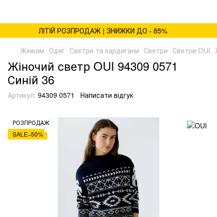
ЛІТІЙ РОЗПРОДАЖ | ЗНИЖКИ ДО - 85%
Жінкам
Одяг
Светри та кардигани
Светри
Светри OUI
Жіночий светр OUI 94309 0571
Синій 36
Артикул:
94309 0571
Написати відгук
РОЗПРОДАЖ
SALE−50%