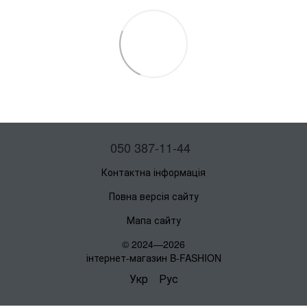
050 387-11-44
Контактна інформація
Повна версія сайту
Мапа сайту
© 2024—2026
інтернет-магазин B-FASHION
Укр
Рус