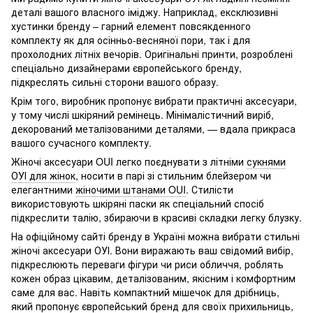
деталі вашого власного іміджу. Наприклад, ексклюзивні
хустинки бренду – гарний елемент повсякденного
комплекту як для осінньо-весняної пори, так і для
прохолодних літніх вечорів. Оригінальні принти, розроблені
спеціально дизайнерами європейського бренду,
підкреслять сильні сторони вашого образу.
Крім того, виробник пропонує вибрати практичні аксесуари,
у тому числі шкіряний ремінець. Мінімалістичний виріб,
декорований металізованими деталями, — вдала прикраса
вашого сучасного комплекту.
Жіночі аксесуари OUI легко поєднувати з літніми
сукнями
ОУІ для жінок
, носити в парі зі стильним блейзером чи
елегантними
жіночими штанами OUI
. Стилісти
використовують шкіряні паски як спеціальний спосіб
підкреслити талію, збираючи в красиві складки легку блузку.
На офіційному сайті бренду в Україні можна вибрати стильні
жіночі аксесуари ОУІ. Вони виражають ваш свідомий вибір,
підкреслюють переваги фігури чи риси обличчя, роблять
кожен образ цікавим, деталізованим, якісним і комфортним
саме для вас. Навіть компактний мішечок для дрібниць,
який пропонує європейський бренд для своїх прихильниць,