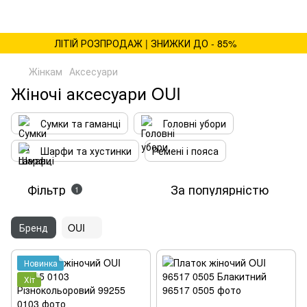
ЛІТІЙ РОЗПРОДАЖ | ЗНИЖКИ ДО - 85%
Жінкам
Аксесуари
Жіночі аксесуари OUI
Сумки та гаманці
Головні убори
Шарфи та хустинки
Ремені і пояса
Фільтр
За популярністю
1
Бренд
OUI
Новинка
Хіт