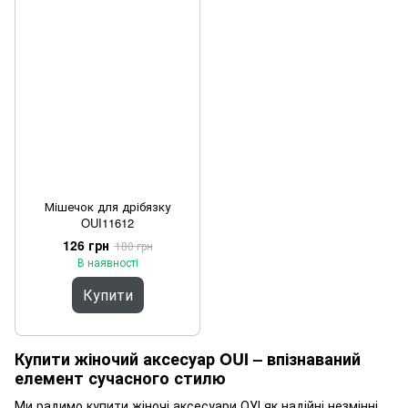
Мішечок для дрібязку
OUI11612
126 грн
180 грн
В наявності
Купити
Купити жіночий аксесуар OUI – впізнаваний
елемент сучасного стилю
Ми радимо купити жіночі аксесуари ОУІ як надійні незмінні