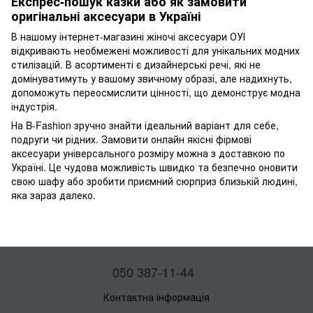
Експрес-пошук казки або як замовити
оригінальні аксесуари в Україні
В нашому інтернет-магазині жіночі аксесуари ОУІ
відкривають необмежені можливості для унікальних модних
стилізацій. В асортименті є дизайнерські речі, які не
домінуватимуть у вашому звичному образі, але надихнуть,
допоможуть переосмислити цінності, що демонструє модна
індустрія.
На B-Fashion зручно знайти ідеальний варіант для себе,
подруги чи рідних. Замовити онлайн якісні фірмові
аксесуари універсального розміру можна з доставкою по
Україні. Це чудова можливість швидко та безпечно оновити
свою шафу або зробити приємний сюрприз близькій людині,
яка зараз далеко.
050 387-11-44
Контактна інформація