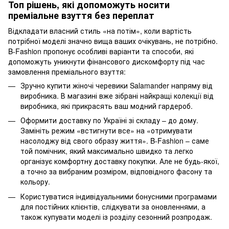
Топ рішень, які допоможуть носити
преміальне взуття без переплат
Відкладати власний стиль «на потім», коли вартість
потрібної моделі значно вища ваших очікувань, не потрібно.
B-Fashion пропонує особливі варіанти та способи, які
допоможуть уникнути фінансового дискомфорту під час
замовлення преміального взуття:
Зручно купити жіночі черевики Salamander напряму від
виробника. В магазині вже зібрані найкращі колекції від
виробника, які прикрасять ваш модний гардероб.
Оформити доставку по Україні зі складу – до дому.
Замініть режим «встигнути все» на «отримувати
насолоджу від свого образу життя». B-Fashion – саме
той помічник, який максимально швидко та легко
організує комфортну доставку покупки. Але не будь-якої,
а точно за вибраним розміром, відповідного фасону та
кольору.
Користуватися індивідуальними бонусними програмами
для постійних клієнтів, слідкувати за оновленнями, а
також купувати моделі із розділу сезонний розпродаж.