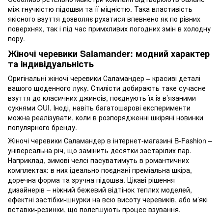
між гнучкістю підошви та її міцністю. Така властивість
якісного взуття дозволяє рухатися впевнено як по рівних
поверхнях, так і під час примхливих погодних змін в холодну
пору.
Жіночі черевики Salamander: модний характер
та індивідуальність
Оригінальні жіночі черевики Саламандер – красиві деталі
вашого щоденного луку. Стилісти добирають таке сучасне
взуття до класичних джинсів, поєднують їх із в’язаними
сукнями OUI. Іноді, навіть багатошарові експерименти
можна реалізувати, коли в розпорядженні шкіряні новинки
популярного бренду.
Жіночі черевики Саламандер в інтернет-магазині B-Fashion –
універсальна річ, що замінить десятки застарілих пар.
Наприклад, зимові челсі пасуватимуть в романтичних
комплектах: в них ідеально поєднані преміальна шкіра,
доречна форма та зручна підошва. Цікаві рішення
дизайнерів – ніжний бежевий відтінок теплих моделей,
ефектні застібки-шнурки на всю висоту черевиків, або м’які
вставки-резинки, що полегшують процес взування.