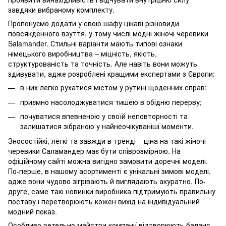
завдяки вибраному комплекту.
Пропонуємо додати у свою шафу цікаві різновиди
повсякденного взуття, у тому числі модні жіночі черевики
Salamander. Стильні варіанти мають типові ознаки
німецького виробництва – міцність, якість,
структурованість та точність. Але навіть вони можуть
здивувати, адже розроблені кращими експертами з Європи:
в них легко рухатися містом у рутині щоденних справ;
приємно насолоджуватися тишею в обідню перерву;
почуватися впевненою у своїй неповторності та
залишатися зібраною у найнеочікуваніші моменти.
Зносостійкі, легкі та завжди в тренді – ціна на такі жіночі
черевики Саламандер має бути співрозмірною. На
офіційному сайті можна вигідно замовити доречні моделі.
По-перше, в нашому асортименті є унікальні зимові моделі,
адже вони чудово зігрівають й виглядають акуратно. По-
друге, саме такі новинки виробника підтримують правильну
поставу і перетворюють кожен вихід на індивідуальний
модний показ.
Особливо ретельно майстри компанії відтворюють баланс