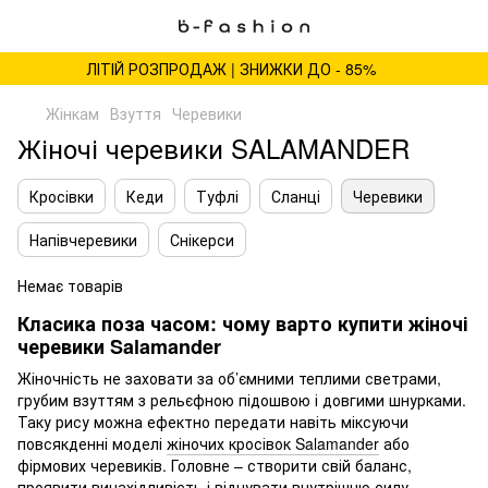
ЛІТІЙ РОЗПРОДАЖ | ЗНИЖКИ ДО - 85%
Жінкам
Взуття
Черевики
Жіночі черевики SALAMANDER
Кросівки
Кеди
Туфлі
Сланці
Черевики
Напівчеревики
Снікерси
Немає товарів
Класика поза часом: чому варто купити жіночі
черевики Salamander
Жіночність не заховати за об’ємними теплими светрами,
грубим взуттям з рельєфною підошвою і довгими шнурками.
Таку рису можна ефектно передати навіть міксуючи
повсякденні моделі
жіночих кросівок Salamander
або
фірмових черевиків. Головне – створити свій баланс,
проявити винахідливість і відчувати внутрішню силу