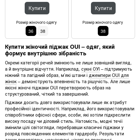
Купити
Купити
Розмір жіночого одягу
Розмір жіночого одягу
36
38
38
Купити жіночий піджак OUI – одяг, який
формує внутрішню зібраність
Окремі категорії речей змінюють не лише зовнішній вигляд,
а й внутрішнє відчуття. Наприклад,
сукні ОУІ
– підтримують
ніжний та лагідний образ, м’які штани і
джемпери OUI для
жінок
– демонструють впевненість та рішучість. Але лише
якісні жіночі піджаки OUI перетворюють образ на
структурований, чіткий та завершений.
Піджаки досить довго використовували лише як атрибут
професійної ідентичності. Наприклад, його використовували
співробітники офісної сфери, особи, які хотіли підкреслити
високу посаду чи діловий стиль. Натомість, модні течії
змінили цілі світогляди, перебравши класичні піджаки у
розряд повсякденних елементів гардеробу. Результати
таких перевтілень неочікувані, цікаві та практичні.