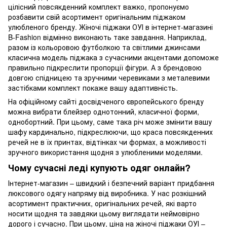
цілісний повсякденний комплект важко, пропонуємо
розбавити свій асортимент оригінальним піджаком
улюбленого бренду. Жіночі піджаки ОУІ в інтернет-магазині
B-Fashion відмінно виконають таке завдання. Наприклад,
разом із кольоровою футболкою та світлими джинсами
класична модель піджака з сучасними акцентами допоможе
правильно підкреслити пропорції фігури. А з брендовою
довгою спідницею та зручними черевиками з металевими
застібками комплект покаже вашу адаптивність.
На офіційному сайті досвідченого європейського бренду
можна вибрати блейзер однотонний, класичної форми,
однобортний. При цьому, саме така річ може змінити вашу
шафу кардинально, підкреслюючи, що краса повсякденних
речей не в їх принтах, відтінках чи формах, а можливості
зручного використання щодня з улюбленими моделями.
Чому сучасні леді купують одяг онлайн?
Інтернет-магазин – швидкий і безпечний варіант придбання
люксового одягу напряму від виробника. У нас розкішний
асортимент практичних, оригінальних речей, які варто
носити щодня та завдяки цьому виглядати неймовірно
дорого і сучасно. При цьому, ціна на жіночі піджаки ОУІ –