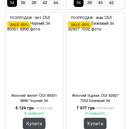
34
36
38
42
44
36
38
40
42
РОЗПРОДАЖ
РОЗПРОДАЖ
SALE−50%
SALE−50%
Жіночий жилет OUI 89301
Жіночий піджак OUI 92927
9990 Чорний 34
7032 Бежевий 34
5 124 грн
7 077 грн
10 247 грн
14 154 грн
В наявності
В наявності
Купити
Купити