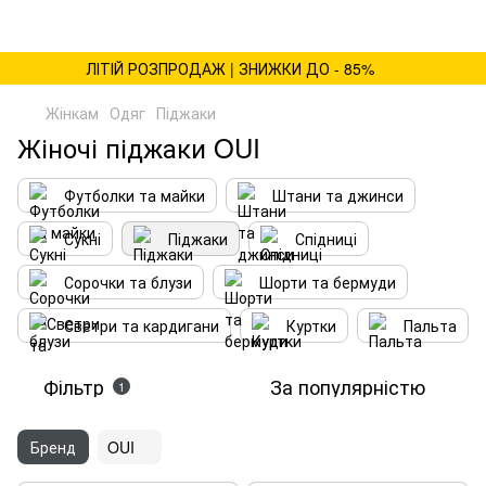
ЛІТІЙ РОЗПРОДАЖ | ЗНИЖКИ ДО - 85%
Жінкам
Одяг
Піджаки
Жіночі піджаки OUI
Футболки та майки
Штани та джинси
Сукні
Піджаки
Спідниці
Сорочки та блузи
Шорти та бермуди
Светри та кардигани
Куртки
Пальта
Фільтр
За популярністю
1
Бренд
OUI