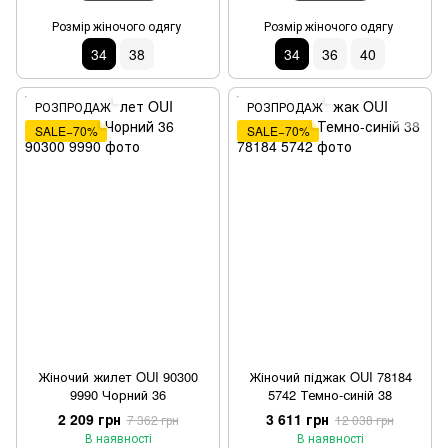
Розмір жіночого одягу
Розмір жіночого одягу
34
38
34
36
40
РОЗПРОДАЖ
РОЗПРОДАЖ
SALE−70%
SALE−70%
Жіночий жилет OUI 90300
Жіночий піджак OUI 78184
9990 Чорний 36
5742 Темно-синій 38
2 209 грн
3 611 грн
7 362 грн
12 038 грн
В наявності
В наявності