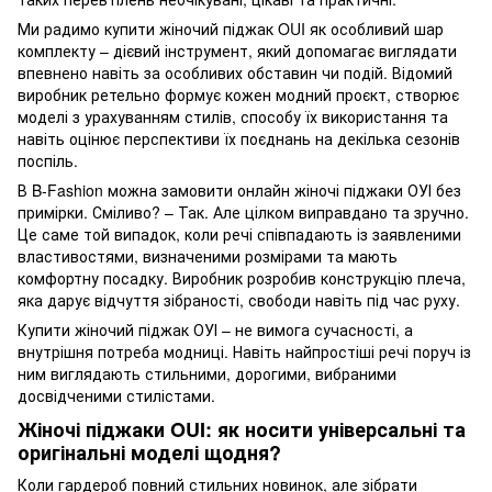
Ми радимо купити жіночий піджак OUI як особливий шар
комплекту – дієвий інструмент, який допомагає виглядати
впевнено навіть за особливих обставин чи подій. Відомий
виробник ретельно формує кожен модний проєкт, створює
моделі з урахуванням стилів, способу їх використання та
навіть оцінює перспективи їх поєднань на декілька сезонів
поспіль.
В B-Fashion можна замовити онлайн жіночі піджаки ОУІ без
примірки. Сміливо? – Так. Але цілком виправдано та зручно.
Це саме той випадок, коли речі співпадають із заявленими
властивостями, визначеними розмірами та мають
комфортну посадку. Виробник розробив конструкцію плеча,
яка дарує відчуття зібраності, свободи навіть під час руху.
Купити жіночий піджак ОУІ – не вимога сучасності, а
внутрішня потреба модниці. Навіть найпростіші речі поруч із
ним виглядають стильними, дорогими, вибраними
досвідченими стилістами.
Жіночі піджаки OUI: як носити універсальні та
оригінальні моделі щодня?
Коли гардероб повний стильних новинок, але зібрати