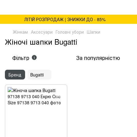
ЛІТІЙ РОЗПРОДАЖ | ЗНИЖКИ ДО - 85%
Жінкам
Аксесуари
Головні убори
Шапки
Жіночі шапки Bugatti
Фільтр
За популярністю
1
Бренд
Bugatti