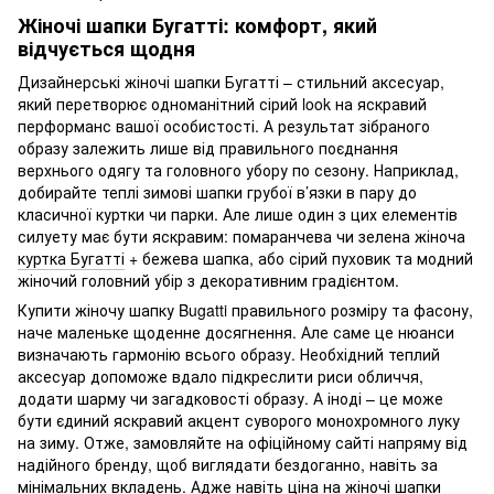
Жіночі шапки Бугатті: комфорт, який
відчується щодня
Дизайнерські жіночі шапки Бугатті – стильний аксесуар,
який перетворює одноманітний сірий look на яскравий
перформанс вашої особистості. А результат зібраного
образу залежить лише від правильного поєднання
верхнього одягу та головного убору по сезону. Наприклад,
добирайте теплі зимові шапки грубої в’язки в пару до
класичної куртки чи парки. Але лише один з цих елементів
силуету має бути яскравим: помаранчева чи зелена жіноча
куртка Бугатті
+ бежева шапка, або сірий пуховик та модний
жіночий головний убір з декоративним градієнтом.
Купити жіночу шапку Bugatti правильного розміру та фасону,
наче маленьке щоденне досягнення. Але саме це нюанси
визначають гармонію всього образу. Необхідний теплий
аксесуар допоможе вдало підкреслити риси обличчя,
додати шарму чи загадковості образу. А іноді – це може
бути єдиний яскравий акцент суворого монохромного луку
на зиму. Отже, замовляйте на офіційному сайті напряму від
надійного бренду, щоб виглядати бездоганно, навіть за
мінімальних вкладень. Адже навіть ціна на жіночі шапки