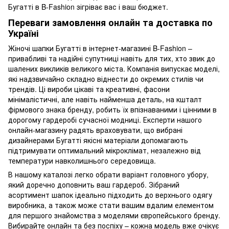
Бугатті в B-Fashion зігріває вас і ваш бюджет.
Переваги замовлення онлайн та доставка по
Україні
Жіночі шапки Бугатті в інтернет-магазині B-Fashion –
привабливі та надійні супутниці навіть для тих, хто звик до
шалених викликів великого міста. Компанія випускає моделі,
які надзвичайно складно віднести до окремих стилів чи
трендів. Ці вироби цікаві та креативні, фасони
мінімалістичні, але навіть найменша деталь, на кшталт
фірмового знака бренду, робить їх впізнаваними і цінними в
дорогому гардеробі сучасної модниці. Експерти нашого
онлайн-магазину радять враховувати, що вибрані
дизайнерами Бугатті якісні матеріали допомагають
підтримувати оптимальний мікроклімат, незалежно від
температури навколишнього середовища.
В нашому каталозі легко обрати варіант головного убору,
який доречно доповнить ваш гардероб. Зібраний
асортимент шапок ідеально підходить до верхнього одягу
виробника, а також може стати вашим вдалим елементом
для першого знайомства з моделями європейського бренду.
Вибирайте онлайн та без поспіху – кожна модель вже очікує