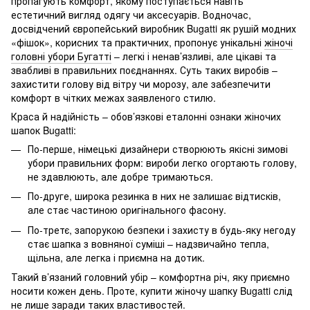
пропагують комфорт, якому поступається навіть
естетичний вигляд одягу чи аксесуарів. Водночас,
досвідчений європейський виробник Bugatti як рушій модних
«фішок», корисних та практичних, пропонує унікальні
жіночі
головні убори Бугатті
– легкі і ненав’язливі, але цікаві та
звабливі в правильних поєднаннях. Суть таких виробів –
захистити голову від вітру чи морозу, але забезпечити
комфорт в чітких межах заявленого стилю.
Краса й надійність – обов’язкові еталонні ознаки жіночих
шапок Bugatti:
По-перше, німецькі дизайнери створюють якісні зимові
убори правильних форм: вироби легко огортають голову,
не здавлюють, але добре тримаються.
По-друге, широка резинка в них не залишає відтисків,
але стає частиною оригінального фасону.
По-третє, запорукою безпеки і захисту в будь-яку негоду
стає шапка з вовняної суміші – надзвичайно тепла,
щільна, але легка і приємна на дотик.
Такий в’язаний головний убір – комфортна річ, яку приємно
носити кожен день. Проте, купити жіночу шапку Bugatti слід
не лише заради таких властивостей.