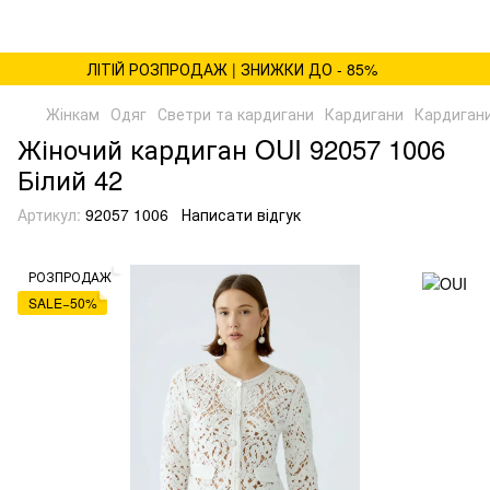
ЛІТІЙ РОЗПРОДАЖ | ЗНИЖКИ ДО - 85%
Жінкам
Одяг
Светри та кардигани
Кардигани
Кардиган
Жіночий кардиган OUI 92057 1006
Білий 42
Артикул:
92057 1006
Написати відгук
РОЗПРОДАЖ
SALE−50%