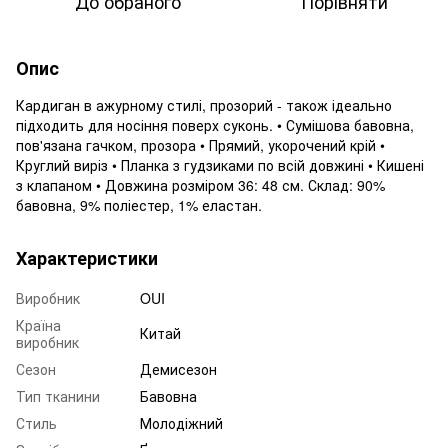
До обраного
Порівняти
Опис
Кардиган в ажурному стилі, прозорий - також ідеально
підходить для носіння поверх суконь. • Сумішова бавовна,
пов'язана гачком, прозора • Прямий, укорочений крій •
Круглий виріз • Планка з гудзиками по всій довжині • Кишені
з клапаном • Довжина розміром 36: 48 см. Склад: 90%
бавовна, 9% поліестер, 1% еластан.
Характеристики
Виробник
OUI
Країна
Китай
виробник
Сезон
Демисезон
Тип тканини
Бавовна
Стиль
Молодіжний