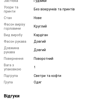
Застібка
Ґудзики
Узори та
Без візерунків та принтів
принти
Стан
Нове
Фасон вирізу
Круглий
горловини
Вид виробу
Кардіган
Фасон рукава
Довгий
Довжина
Довгий
рукава
Повернення
Поворотний
Вага з
1
упаковкою
Підгрупа
Светри та кофти
Група
Одяг
Відгуки