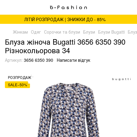
ЛІТІЙ РОЗПРОДАЖ | ЗНИЖКИ ДО - 85%
Жінкам
Одяг
Сорочки та блузи
Блузи
Блузи Bugatti
Блуз
Блуза жіноча Bugatti 3656 6350 390
Різнокольорова 34
Артикул:
3656 6350 390
Написати відгук
РОЗПРОДАЖ
SALE−50%