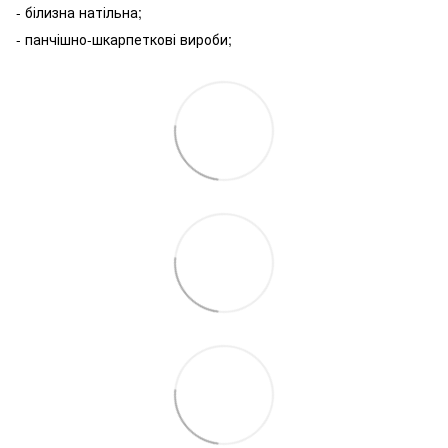
- білизна натільна;
- панчішно-шкарпеткові вироби;