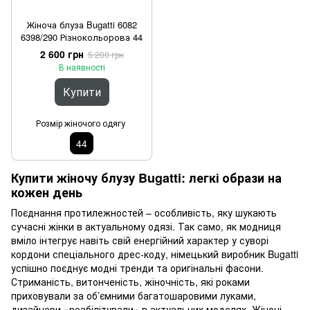
Жіноча блуза Bugatti 6082
6398/290 Різнокольорова 44
2 600 грн
5 200 грн
В наявності
Купити
Розмір жіночого одягу
44
Купити жіночу блузу Bugatti: легкі образи на
кожен день
Поєднання протилежностей – особливість, яку шукають
сучасні жінки в актуальному одязі. Так само, як модниця
вміло інтегрує навіть свій енергійний характер у суворі
кордони спеціального дрес-коду, німецький виробник Bugatti
успішно поєднує модні тренди та оригінальні фасони.
Стриманість, витонченість, жіночність, які роками
приховували за об’ємними багатошаровими луками,
дизайнери «реабілітували» в актуальних моделях. Жіночі