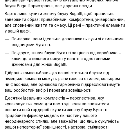
блузи Bugatti пристрасні, але доречні всюди.
Варто лише купити жіночу блузу Bugatti, щоб правильно
завершити образ: привабливий, комфортний, універсальний,
але сповнений життя та смаку. Ці речі – практичні елементи
у вашій шафі.
По-перше, вони ідеально доповнюють луки зі стильними
спідницями
Бугатті.
По-друге, жіночі блузи Бугатті за ціною від виробника –
ключ до стильного силуету навіть з однотонними
джинсами для жінок Bugatti
.
Дібрані «компаньйони» до вашої стильної блузки від
німецької компанії можуть різнитися за стилем, кольором
чи фасоном, але однаково гармонійно підкреслюватимуть
ваш особистий вибір і переваги зовнішності.
Десятки ідеальних комплектів – перспектива, яку
«упаковують» саме для вас тоді, коли ви зважитеся
оновити свій гардероб і купити жіночу блузу Бугатті.
Придбайте фірмову модель як частину вашого
неординарного стилю, але зважайте, що лише сукупність
вашої неповторної зовнішності, настрою, сміливості