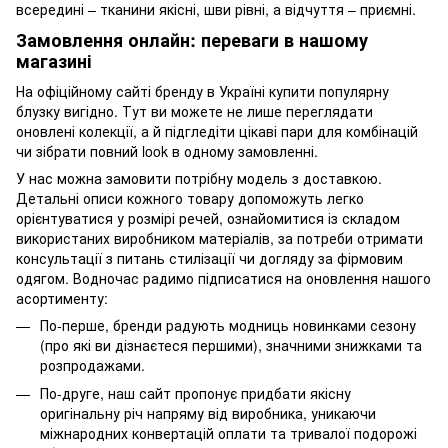
всередині – тканини якісні, шви рівні, а відчуття – приємні.
Замовлення онлайн: переваги в нашому
магазині
На офіційному сайті бренду в Україні купити популярну
блузку вигідно. Тут ви можете не лише переглядати
оновлені колекції, а й підгледіти цікаві пари для комбінацій
чи зібрати повний look в одному замовленні.
У нас можна замовити потрібну модель з доставкою.
Детальні описи кожного товару допоможуть легко
орієнтуватися у розмірі речей, ознайомитися із складом
використаних виробником матеріалів, за потреби отримати
консультації з питань стилізації чи догляду за фірмовим
одягом. Водночас радимо підписатися на оновлення нашого
асортименту:
По-перше, бренди радують модниць новинками сезону
(про які ви дізнаєтеся першими), значними знижками та
розпродажами.
По-друге, наш сайт пропонує придбати якісну
оригінальну річ напряму від виробника, уникаючи
міжнародних конвертацій оплати та тривалої подорожі