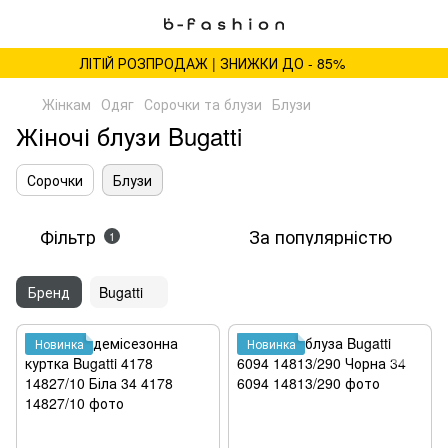
ЛІТІЙ РОЗПРОДАЖ | ЗНИЖКИ ДО - 85%
Жінкам
Одяг
Сорочки та блузи
Блузи
Жіночі блузи Bugatti
Сорочки
Блузи
Фільтр
За популярністю
1
Бренд
Bugatti
Новинка
Новинка