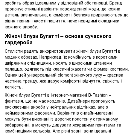
зробить образ ідеальним у відповідній обстановці. Бренд
пропонує стильні варіанти повсякденної моди, де кожна
деталь визначальна, а комфорт і безпека прирівнюються до
рівня тканин і якості пошиття, наче невидимі складники
кожного виробу.
Жіночі блузи Бугатті – основа сучасного
гардероба
Стилісти радять використовувати жіночі блузи Бугатті в
модних образах. Наприклад, їх комбінують з короткими
шкіряними спідницями, носять з широкими штанами
палаццо, одягають під класичні жакети чи фірмові костюми.
Однак цей універсальний element жіночого луку – красива
частина тренду, яка дарує комфортні відчуття, свіжість і
легкість.
Жіночі блузи Бугатті в інтернет-магазині B-Fashion –
фантазія, що не має кордонів. Дизайнери пропонують
ексклюзивні вироби у нейтральних відтінках, але з
неймовірними фасонами. Варіанти в онлайн-магазині
можуть бути виконані із дорогих полотен у стриманому
забарвленні, а можуть дивувати яскравими принтами та
комбінаціями кольорів. Але різні зовні, вони ідеальні