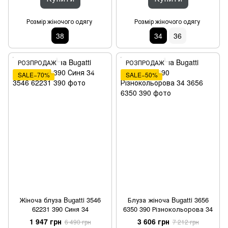
Розмір жіночого одягу
Розмір жіночого одягу
38
34
36
РОЗПРОДАЖ
РОЗПРОДАЖ
SALE−70%
SALE−50%
Жіноча блуза Bugatti 3546
Блуза жіноча Bugatti 3656
62231 390 Синя 34
6350 390 Різнокольорова 34
1 947 грн
3 606 грн
6 490 грн
7 212 грн