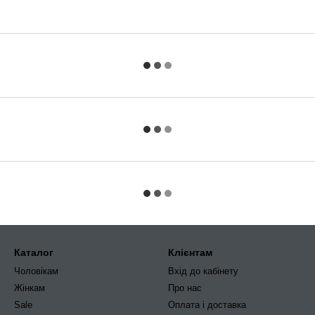
Каталог
Клієнтам
Чоловікам
Вхід до кабінету
Жінкам
Про нас
Sale
Оплата і доставка