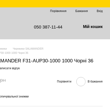
Порівняння
Бажання
Вхід
050 387-11-44
Мій кошик
евики
Черевики SALAMANDER
0-1000 1000 Чорні 36
AMANDER F31-AUP30-1000 1000 Чорні 36
аписати відгук
грн
Порівняти
В бажання
опичувальної знижки