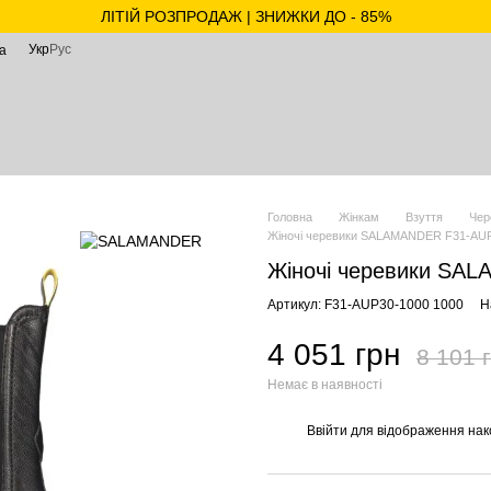
ЛІТІЙ РОЗПРОДАЖ | ЗНИЖКИ ДО - 85%
Укр
Рус
а
Головна
Жінкам
Взуття
Чер
Жіночі черевики SALAMANDER F31-AUP3
Жіночі черевики SAL
Артикул: F31-AUP30-1000 1000
Н
4 051 грн
8 101 
Немає в наявності
Ввійти
для відображення нак
%