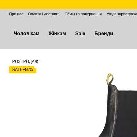
Перейти до основного контенту
Про нас
Оплата і доставка
Обмін та повернення
Угода користувач
Чоловікам
Жінкам
Sale
Бренди
РОЗПРОДАЖ
SALE−50%