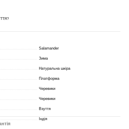
УТТЯ?
Salamander
Зима
Натуральна шкіра
Платформа
Черевики
Черевики
Взуття
Індія
антія