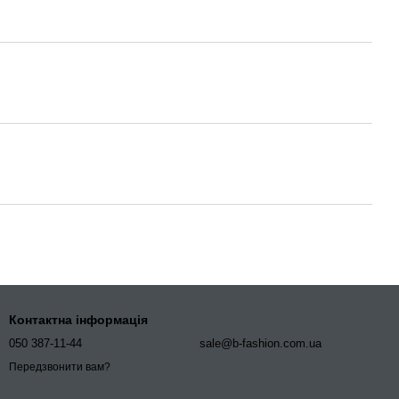
Контактна інформація
050 387-11-44
sale@b-fashion.com.ua
Передзвонити вам?