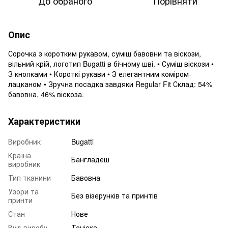
До обраного
Порівняти
Опис
Сорочка з коротким рукавом, суміш бавовни та віскози,
вільний крій, логотип Bugatti в бічному шві. • Суміш віскози •
З кнопками • Короткі рукави • З елегантним коміром-
лацканом • Зручна посадка завдяки Regular Fit Склад: 54%
бавовна, 46% віскоза.
Характеристики
Виробник
Bugatti
Країна
Бангладеш
виробник
Тип тканини
Бавовна
Узори та
Без візерунків та принтів
принти
Стан
Нове
Вид виробу
Теніска