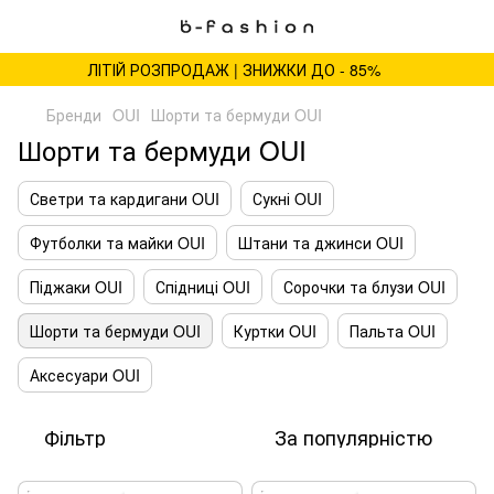
ЛІТІЙ РОЗПРОДАЖ | ЗНИЖКИ ДО - 85%
Бренди
OUI
Шорти та бермуди OUI
Шорти та бермуди OUI
Светри та кардигани OUI
Сукні OUI
Футболки та майки OUI
Штани та джинси OUI
Піджаки OUI
Спідниці OUI
Сорочки та блузи OUI
Шорти та бермуди OUI
Куртки OUI
Пальта OUI
Аксесуари OUI
Фільтр
За популярністю