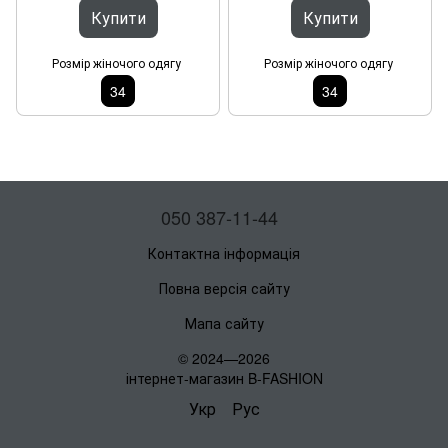
Купити
Купити
Розмір жіночого одягу
Розмір жіночого одягу
34
34
050 387-11-44
Контактна інформація
Повна версія сайту
Мапа сайту
© 2024—2026
інтернет-магазин B-FASHION
Укр
Рус