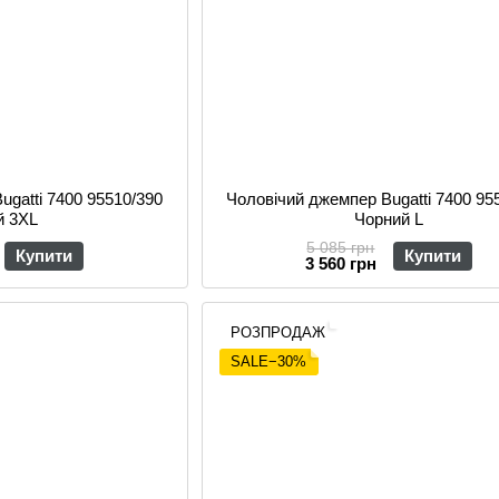
ugatti 7400 95510/390
Чоловічий джемпер Bugatti 7400 95
й 3XL
Чорний L
5 085 грн
Купити
Купити
3 560 грн
РОЗПРОДАЖ
SALE−30%