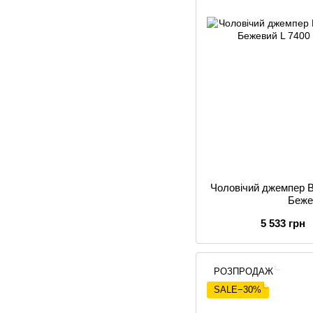
Чоловічий джемпер B
Беже
5 533 грн
РОЗПРОДАЖ
SALE−30%