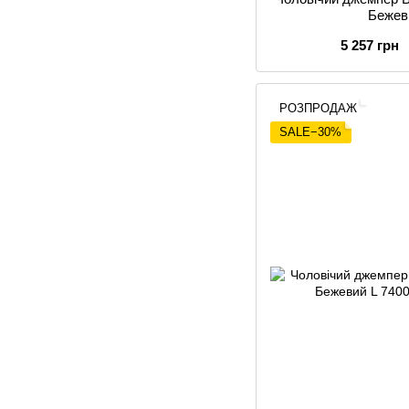
Бежев
5 257 грн
РОЗПРОДАЖ
SALE−30%