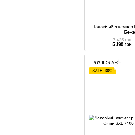
Чоловічий джемпер B
Беже
7 425 грн
5 198 грн
РОЗПРОДАЖ
SALE−30%