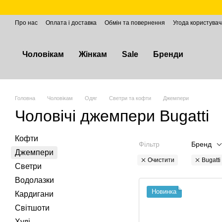
Перейти до основного контенту
Про нас
Оплата і доставка
Обмін та повернення
Угода користувач
Чоловікам
Жінкам
Sale
Бренди
Головна
Чоловікам
Одяг
Светри та кофти
Джемпери
Чоловічі джемпери Bugatti
Кофти
Фільтр
Бренд
Джемпери
Очистити
Bugatti
Светри
Водолазки
Новинка
Кардигани
Світшоти
Худі