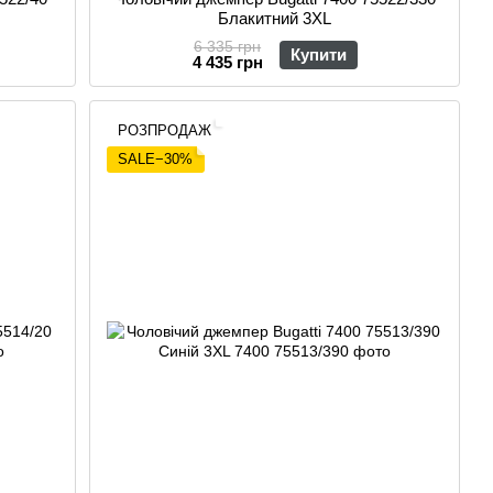
Блакитний 3XL
6 335 грн
Купити
4 435 грн
РОЗПРОДАЖ
SALE−30%