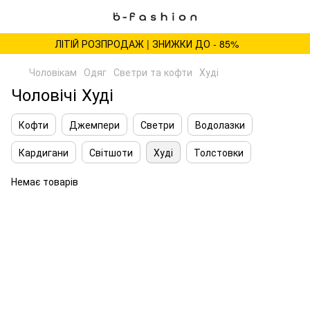
ЛІТІЙ РОЗПРОДАЖ | ЗНИЖКИ ДО - 85%
Чоловікам
Одяг
Светри та кофти
Худі
Чоловічі Худі
Кофти
Джемпери
Светри
Водолазки
Кардигани
Світшоти
Худі
Толстовки
Немає товарів