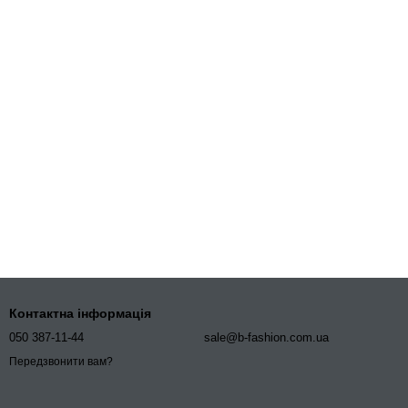
Контактна інформація
050 387-11-44
sale@b-fashion.com.ua
Передзвонити вам?