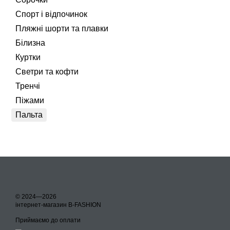
Спорт і відпочинок
Пляжні шорти та плавки
Білизна
Куртки
Светри та кофти
Тренчі
Піжами
Пальта
© 2024—2026
інтернет-магазин B-FASHION
Приймаємо до оплати