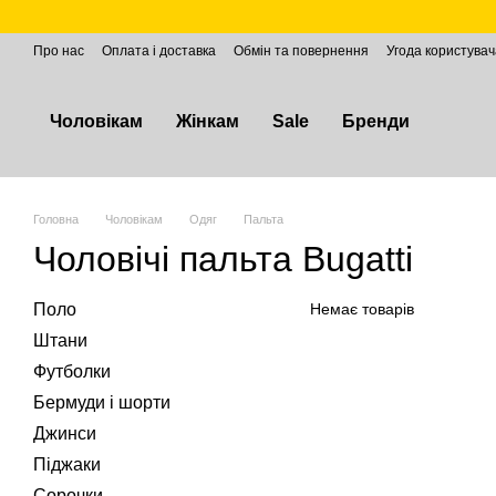
Перейти до основного контенту
Про нас
Оплата і доставка
Обмін та повернення
Угода користувач
Чоловікам
Жінкам
Sale
Бренди
Головна
Чоловікам
Одяг
Пальта
Чоловічі пальта Bugatti
Поло
Немає товарів
Штани
Футболки
Бермуди і шорти
Джинси
Піджаки
Сорочки