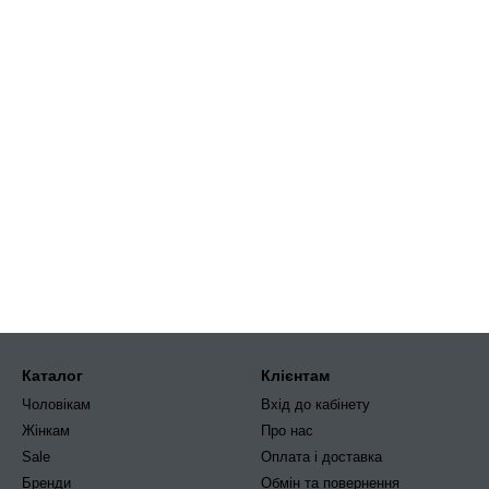
Каталог
Клієнтам
Чоловікам
Вхід до кабінету
Жінкам
Про нас
Sale
Оплата і доставка
Бренди
Обмін та повернення