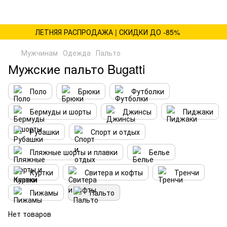
ЛЕТНЯЯ РАСПРОДАЖА | СКИДКИ ДО -85%
Мужчинам
Одежда
Пальто
Мужские пальто Bugatti
Поло
Брюки
Футболки
Бермуды и шорты
Джинсы
Пиджаки
Рубашки
Спорт и отдых
Пляжные шорты и плавки
Белье
Куртки
Свитера и кофты
Тренчи
Пижамы
Пальто
Нет товаров