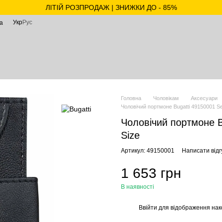
ЛІТІЙ РОЗПРОДАЖ | ЗНИЖКИ ДО - 85%
Укр
Рус
а
Головна
Чоловікам
Аксесуари
Чоловічий портмоне Bugatti 49150001 S
Чоловічий портмоне B
Size
Артикул: 49150001
Написати відг
1 653 грн
В наявності
Ввійти
для відображення нак
%