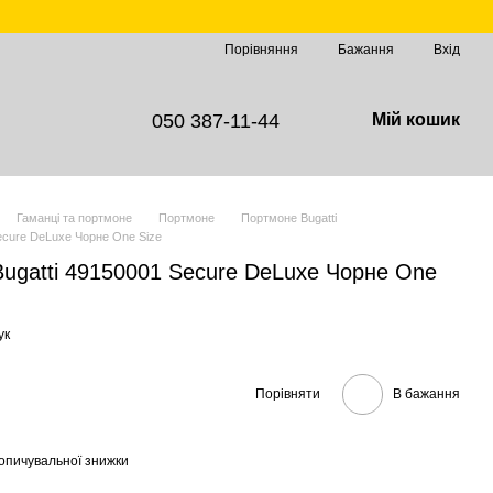
Порівняння
Бажання
Вхід
050 387-11-44
Мій кошик
Гаманці та портмоне
Портмоне
Портмоне Bugatti
ecure DeLuxe Чорне One Size
ugatti 49150001 Secure DeLuxe Чорне One
ук
Порівняти
В бажання
опичувальної знижки