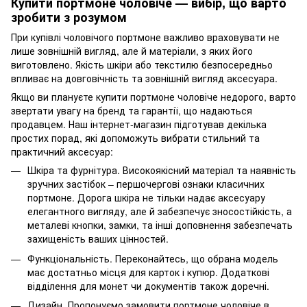
Купити портмоне чоловіче — вибір, що варто
зробити з розумом
При купівлі чоловічого портмоне важливо враховувати не
лише зовнішній вигляд, але й матеріали, з яких його
виготовлено. Якість шкіри або текстилю безпосередньо
впливає на довговічність та зовнішній вигляд аксесуара.
Якщо ви плануєте купити портмоне чоловіче недорого, варто
звертати увагу на бренд та гарантії, що надаються
продавцем. Наш інтернет-магазин підготував декілька
простих порад, які допоможуть вибрати стильний та
практичний аксесуар:
Шкіра та фурнітура. Високоякісний матеріал та наявність
зручних застібок – першочергові ознаки класичних
портмоне. Дорога шкіра не тільки надає аксесуару
елегантного вигляду, але й забезпечує зносостійкість, а
металеві кнопки, замки, та інші доповнення забезпечать
захищеність ваших цінностей.
Функціональність. Переконайтесь, що обрана модель
має достатньо місця для карток і купюр. Додаткові
відділення для монет чи документів також доречні.
Дизайн. Пропонуємо замовити портмоне чоловіче в