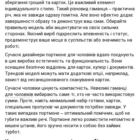
зберігання грошей та карток. Це важливий елемент
індивідуального стилю. Такий різновид гаманця – практична
річ, яка не завжди одразу помітна. Але воно ефектно додає
завершеності образу та демонструє ваш смак. Обирайте
правильну модель аби акцентувати на своїх сильних
сторонах. Якісний виріб підкреслить впевненість і статус,
продемонструє ваше місце в суспільстві або значимість на
роботі.
Сучасні дизайнери портмоне для чоловіків вдало поєднують
в цих виробах естетичність та функціональність. Вони
оснащені безліччю відділень для карток, купюр і документів.
Трендові моделі можуть мати додаткові опції, наприклад,
захист від несанкціонованого сканування карток.
Сучасні чоловіки цінують компактність. Невеликі
гаманці
для чоловіків
вибирають саме ті, хто не часто використовує
сумки. Проте, навіть мінімальний набір готівки, карток,
спеціальних пропусків чи документів потрібен завжди. У
таких випадках портмоне – оптимальний помічних, щоб не
губити важливі речі. Портмоне легко розмістити непомітно в
кишені штанів, його зручно носити з собою без зайвих
турбот.