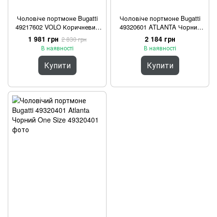
Чоловіче портмоне Bugatti
Чоловіче портмоне Bugatti
49217602 VOLO Коричневий
49320601 ATLANTA Чорний
One Size
One Size
1 981 грн
2 184 грн
2 830 грн
В наявності
В наявності
Купити
Купити