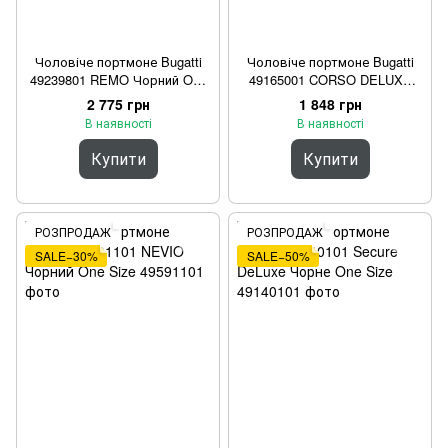
Чоловіче портмоне Bugatti
Чоловіче портмоне Bugatti
49239801 REMO Чорний One
49165001 CORSO DELUXE
Size
Чорний One Size
2 775 грн
1 848 грн
В наявності
В наявності
Купити
Купити
РОЗПРОДАЖ
РОЗПРОДАЖ
SALE−30%
SALE−50%