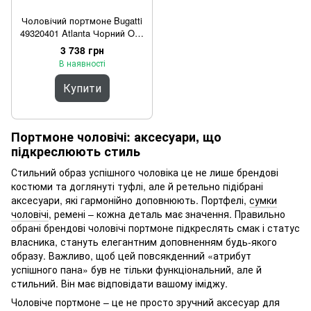
Чоловічий портмоне Bugatti
49320401 Atlanta Чорний One
Size
3 738 грн
В наявності
Купити
Портмоне чоловічі: аксесуари, що
підкреслюють стиль
Стильний образ успішного чоловіка це не лише брендові
костюми та доглянуті туфлі, але й ретельно підібрані
аксесуари, які гармонійно доповнюють. Портфелі,
сумки
чоловічі
, ремені – кожна деталь має значення. Правильно
обрані брендові чоловічі портмоне підкреслять смак і статус
власника, стануть елегантним доповненням будь-якого
образу. Важливо, щоб цей повсякденний «атрибут
успішного пана» був не тільки функціональний, але й
стильний. Він має відповідати вашому іміджу.
Чоловіче портмоне – це не просто зручний аксесуар для