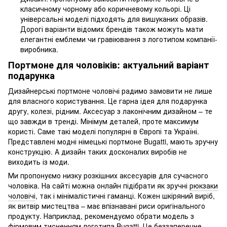
класичному чорному або коричневому кольорі. Ці
універсальні моделі підходять для вишуканих образів.
Дорогі варіанти відомих брендів також можуть мати
елегантні емблеми чи гравіювання з логотипом компанії-
виробника.
Портмоне для чоловіків: актуальний варіант
подарунка
Дизайнерські портмоне чоловічі радимо замовити не лише
для власного користування. Це гарна ідея для подарунка
другу, колезі, рідним. Аксесуар з лаконічним дизайном – те
що завжди в тренді. Мінімум деталей, проте максимум
користі. Саме такі моделі популярні в Європі та Україні.
Представлені модні німецькі портмоне Bugatti, мають зручну
конструкцію. А дизайн таких досконалих виробів не
виходить із моди.
Ми пропонуємо низку розкішних аксесуарів для сучасного
чоловіка. На сайті можна онлайн підібрати як зручні
рюкзаки
чоловічі
, так і мінімалістичні гаманці. Кожен шкіряний виріб,
як витвір мистецтва – має впізнавані риси оригінального
продукту. Наприклад, рекомендуємо обрати модель з
фірмовим тисненням логотипа Bugatti. Це беззаперечне