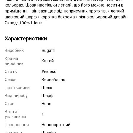
кольорах. Шовк настільки легкий, що його можна носити в
приміщенні, і він захищає від неприємних протягів. • легкий
шовковий шарф • коротка бахрома • різнокольоровий дизайн
Склад: 100% Шовк.
Характеристики
Виробник
Bugatti
Країна
Китай
виробник
Стать
Унісекс
Сезон
Весна/осінь
Тип тканини
Шелк
Вид виробу
Шарф
Стан
Нове
Вага з
1
упаковкою
Повернення
Неповоротний
Підгрупа
Шарфи