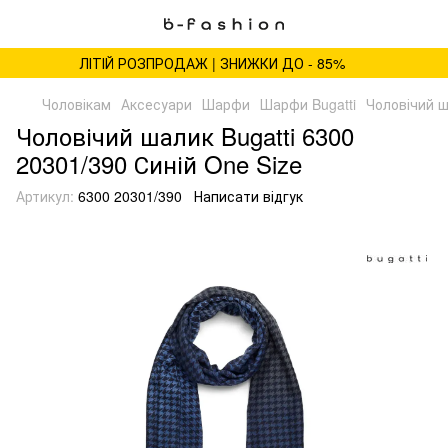
ЛІТІЙ РОЗПРОДАЖ | ЗНИЖКИ ДО - 85%
Чоловікам
Аксесуари
Шарфи
Шарфи Bugatti
Чоловічий ш
Чоловічий шалик Bugatti 6300
20301/390 Синій One Size
Артикул:
6300 20301/390
Написати відгук