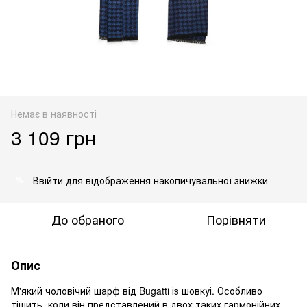
Немає в наявності
3 109 грн
Ввійти
для відображення накопичувальної знижки
%
До обраного
Порівняти
Опис
М'який чоловічий шарф від Bugatti із шовкуі. Особливо
тішить, коли він представлений в двох таких гармонійних