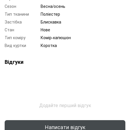
Сезон
Весна/осень
Тип тканини
Поліестер
Застібка
Блискавка
Стан
Нове
Тип коміру
Комір-капюшон
Вид куртки
Коротка
Відгуки
Додайте перший відгук
Написати відгук