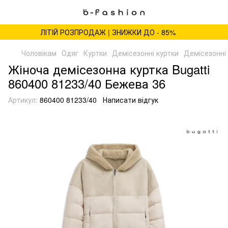
ЛІТІЙ РОЗПРОДАЖ | ЗНИЖКИ ДО - 85%
Чоловікам
Одяг
Куртки
Демісезонні куртки
Демісезонні 
Жіноча демісезонна куртка Bugatti
860400 81233/40 Бежева 36
Артикул:
860400 81233/40
Написати відгук