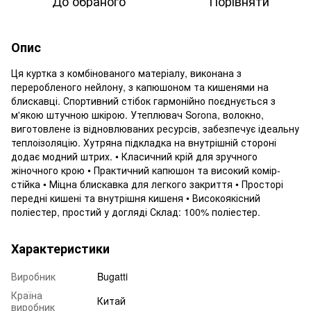
До обраного
Порівняти
Опис
Ця куртка з комбінованого матеріалу, виконана з
переробленого нейлону, з капюшоном та кишенями на
блискавці. Спортивний стібок гармонійно поєднується з
м'якою штучною шкірою. Утеплювач Sorona, волокно,
виготовлене із відновлюваних ресурсів, забезпечує ідеальну
теплоізоляцію. Хутряна підкладка на внутрішній стороні
додає модний штрих. • Класичний крій для зручного
жіночного крою • Практичний капюшон та високий комір-
стійка • Міцна блискавка для легкого закриття • Просторі
передні кишені та внутрішня кишеня • Високоякісний
поліестер, простий у догляді Склад: 100% поліестер.
Характеристики
Виробник
Bugatti
Країна
Китай
виробник