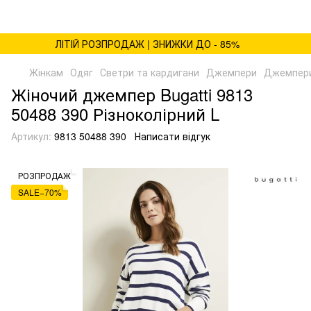
ЛІТІЙ РОЗПРОДАЖ | ЗНИЖКИ ДО - 85%
Жінкам
Одяг
Светри та кардигани
Джемпери
Джемпери
Жіночий джемпер Bugatti 9813
50488 390 Різноколірний L
Артикул:
9813 50488 390
Написати відгук
РОЗПРОДАЖ
SALE−70%