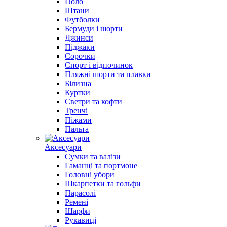
Поло
Штани
Футболки
Бермуди і шорти
Джинси
Піджаки
Сорочки
Спорт і відпочинок
Пляжні шорти та плавки
Білизна
Куртки
Светри та кофти
Тренчі
Піжами
Пальта
Аксесуари
Сумки та валізи
Гаманці та портмоне
Головні убори
Шкарпетки та гольфи
Парасолі
Ремені
Шарфи
Рукавиці