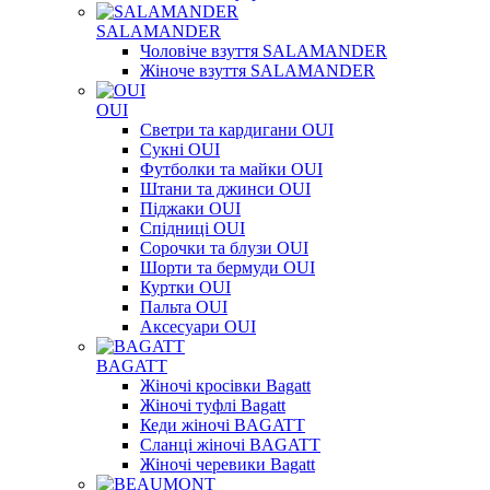
SALAMANDER
Чоловіче взуття SALAMANDER
Жіноче взуття SALAMANDER
OUI
Светри та кардигани OUI
Сукні OUI
Футболки та майки OUI
Штани та джинси OUI
Піджаки OUI
Спідниці OUI
Сорочки та блузи OUI
Шорти та бермуди OUI
Куртки OUI
Пальта OUI
Аксесуари OUI
BAGATT
Жіночі кросівки Bagatt
Жіночі туфлі Bagatt
Кеди жіночі BAGATT
Сланці жіночі BAGATT
Жіночі черевики Bagatt