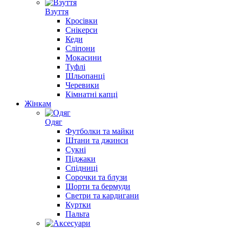
Взуття
Кросівки
Снікерси
Кеди
Сліпони
Мокасини
Туфлі
Шльопанці
Черевики
Кімнатні капці
Жінкам
Одяг
Футболки та майки
Штани та джинси
Сукні
Піджаки
Спідниці
Сорочки та блузи
Шорти та бермуди
Светри та кардигани
Куртки
Пальта