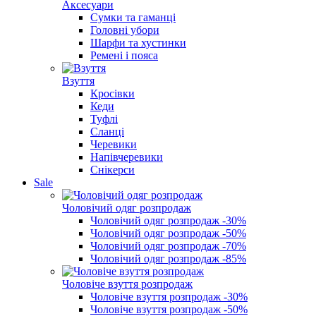
Аксесуари
Сумки та гаманці
Головні убори
Шарфи та хустинки
Ремені і пояса
Взуття
Кросівки
Кеди
Туфлі
Сланці
Черевики
Напівчеревики
Снікерси
Sale
Чоловічий одяг розпродаж
Чоловічий одяг розпродаж -30%
Чоловічий одяг розпродаж -50%
Чоловічий одяг розпродаж -70%
Чоловічий одяг розпродаж -85%
Чоловіче взуття розпродаж
Чоловіче взуття розпродаж -30%
Чоловіче взуття розпродаж -50%