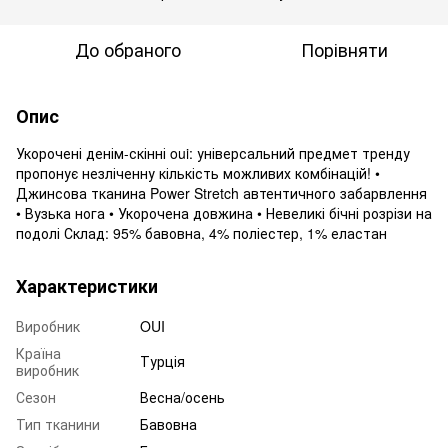
До обраного
Порівняти
Опис
Укорочені денім-скінні oui: універсальний предмет тренду
пропонує незліченну кількість можливих комбінацій! •
Джинсова тканина Power Stretch автентичного забарвлення
• Вузька нога • Укорочена довжина • Невеликі бічні розрізи на
подолі Склад: 95% бавовна, 4% поліестер, 1% еластан
Характеристики
Виробник
OUI
Країна
Турція
виробник
Сезон
Весна/осень
Тип тканини
Бавовна