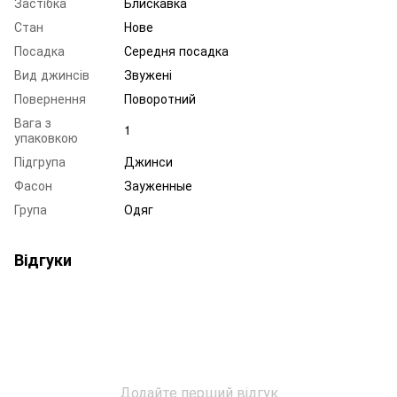
Застібка
Блискавка
Стан
Нове
Посадка
Середня посадка
Вид джинсів
Звужені
Повернення
Поворотний
Вага з
1
упаковкою
Підгрупа
Джинси
Фасон
Зауженные
Група
Одяг
Відгуки
Додайте перший відгук