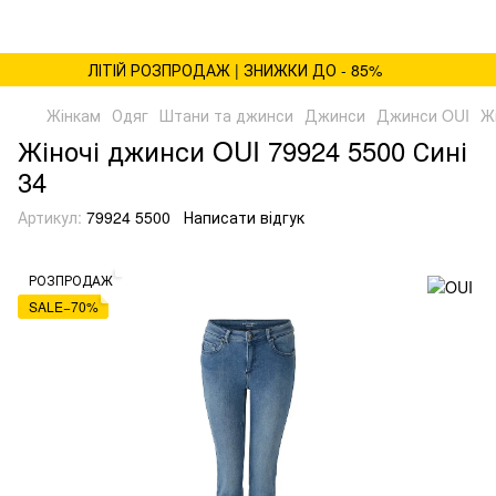
ЛІТІЙ РОЗПРОДАЖ | ЗНИЖКИ ДО - 85%
Жінкам
Одяг
Штани та джинси
Джинси
Джинси OUI
Ж
Жіночі джинси OUI 79924 5500 Сині
34
Артикул:
79924 5500
Написати відгук
РОЗПРОДАЖ
SALE−70%