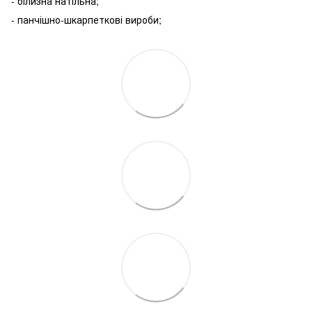
- білизна натільна;
- панчішно-шкарпеткові вироби;