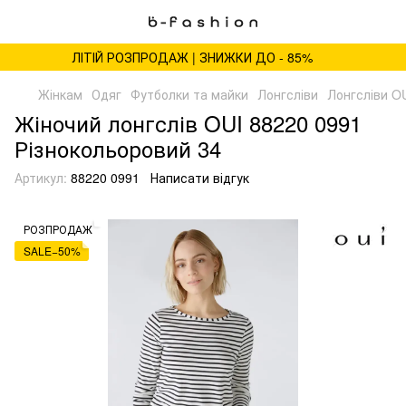
ЛІТІЙ РОЗПРОДАЖ | ЗНИЖКИ ДО - 85%
Жінкам
Одяг
Футболки та майки
Лонгсліви
Лонгсліви O
Жіночий лонгслів OUI 88220 0991
Різнокольоровий 34
Артикул:
88220 0991
Написати відгук
РОЗПРОДАЖ
SALE−50%