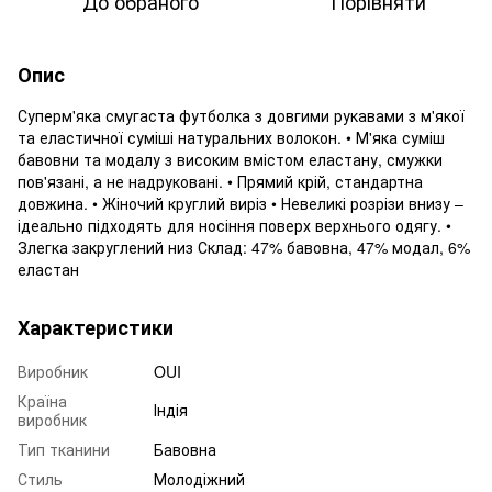
До обраного
Порівняти
Опис
Суперм'яка смугаста футболка з довгими рукавами з м'якої
та еластичної суміші натуральних волокон. • М'яка суміш
бавовни та модалу з високим вмістом еластану, смужки
пов'язані, а не надруковані. • Прямий крій, стандартна
довжина. • Жіночий круглий виріз • Невеликі розрізи внизу –
ідеально підходять для носіння поверх верхнього одягу. •
Злегка закруглений низ Склад: 47% бавовна, 47% модал, 6%
еластан
Характеристики
Виробник
OUI
Країна
Індія
виробник
Тип тканини
Бавовна
Стиль
Молодіжний