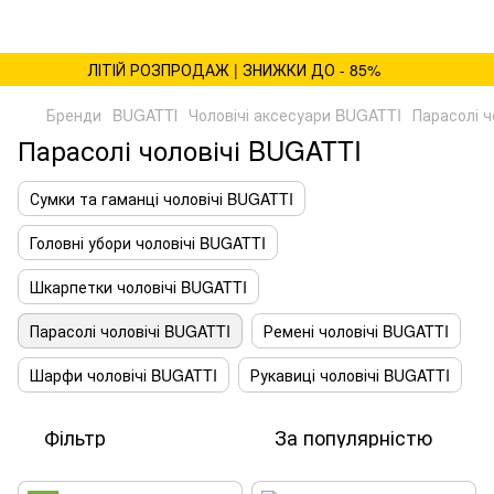
ЛІТІЙ РОЗПРОДАЖ | ЗНИЖКИ ДО - 85%
Бренди
BUGATTІ
Чоловічі аксесуари BUGATTI
Парасолі ч
Парасолі чоловічі BUGATTI
Сумки та гаманці чоловічі BUGATTI
Головні убори чоловічі BUGATTI
Шкарпетки чоловічі BUGATTI
Парасолі чоловічі BUGATTI
Ремені чоловічі BUGATTI
Шарфи чоловічі BUGATTI
Рукавиці чоловічі BUGATTI
Фільтр
За популярністю