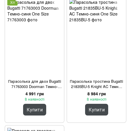
Хіт
Парасолька для двох Bugatti
Парасолька тростина Bugatti
71763003 Doorman Темно-
21835BU-5 Knight AC Темно-
синя One Size
синя One Size
4 991 грн
8 984 грн
В наявності
В наявності
Купити
Купити