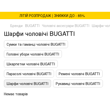
ЛІТІЙ РОЗПРОДАЖ | ЗНИЖКИ ДО - 85%
Бренди
BUGATTІ
Чоловічі аксесуари BUGATTI
Шарфи чол
Шарфи чоловічі BUGATTI
Сумки та гаманці чоловічі BUGATTI
Головні убори чоловічі BUGATTI
Шкарпетки чоловічі BUGATTI
Парасолі чоловічі BUGATTI
Ремені чоловічі BUGATTI
Шарфи чоловічі BUGATTI
Рукавиці чоловічі BUGATTI
Немає товарів