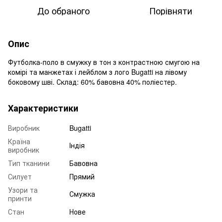
До обраного
Порівняти
Опис
Футболка-поло в смужку в тон з контрастною смугою на
комірі та манжетах і лейблом з лого Bugatti на лівому
боковому шві. Склад: 60% бавовна 40% поліестер.
Характеристики
Виробник
Bugatti
Країна
Індія
виробник
Тип тканини
Бавовна
Силует
Прямий
Узори та
Смужка
принти
Стан
Нове