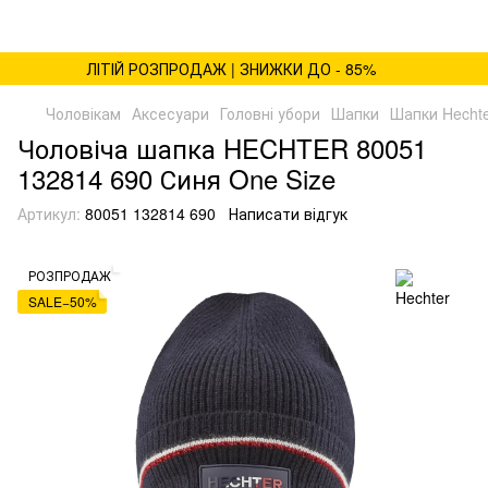
ЛІТІЙ РОЗПРОДАЖ | ЗНИЖКИ ДО - 85%
Чоловікам
Аксесуари
Головні убори
Шапки
Шапки Hecht
Чоловіча шапка HECHTER 80051
132814 690 Синя One Size
Артикул:
80051 132814 690
Написати відгук
РОЗПРОДАЖ
SALE−50%