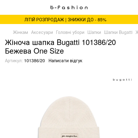
ЛІТІЙ РОЗПРОДАЖ | ЗНИЖКИ ДО - 85%
Жінкам
Аксесуари
Головні убори
Шапки
Шапки Bugatti
Ж
Жіноча шапка Bugatti 101386/20
Бежева One Size
Артикул:
101386/20
Написати відгук