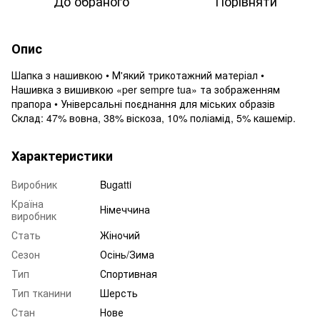
До обраного
Порівняти
Опис
Шапка з нашивкою • М'який трикотажний матеріал •
Нашивка з вишивкою «per sempre tua» та зображенням
прапора • Універсальні поєднання для міських образів
Склад: 47% вовна, 38% віскоза, 10% поліамід, 5% кашемір.
Характеристики
Виробник
Bugatti
Країна
Німеччина
виробник
Стать
Жіночий
Сезон
Осінь/Зима
Тип
Спортивная
Тип тканини
Шерсть
Стан
Нове