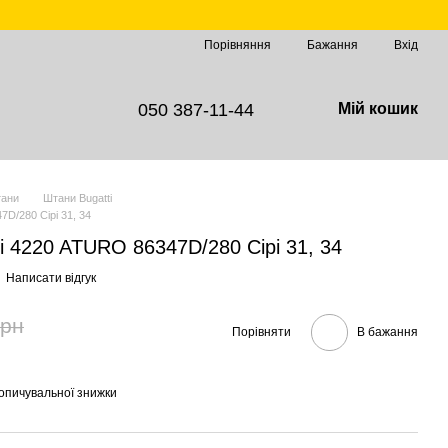
Порівняння
Бажання
Вхід
050 387-11-44
Мій кошик
ани
Штани Bugatti
7D/280 Сірі 31, 34
ti 4220 ATURO 86347D/280 Сірі 31, 34
Написати відгук
грн
Порівняти
В бажання
опичувальної знижки