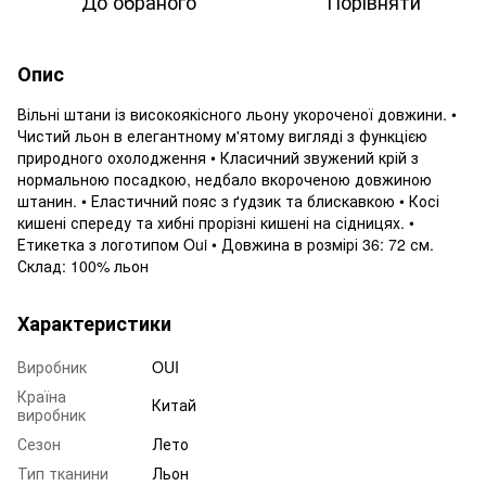
До обраного
Порівняти
Опис
Вільні штани із високоякісного льону укороченої довжини. •
Чистий льон в елегантному м'ятому вигляді з функцією
природного охолодження • Класичний звужений крій з
нормальною посадкою, недбало вкороченою довжиною
штанин. • Еластичний пояс з ґудзик та блискавкою • Косі
кишені спереду та хибні прорізні кишені на сідницях. •
Етикетка з логотипом Oui • Довжина в розмірі 36: 72 см.
Склад: 100% льон
Характеристики
Виробник
OUI
Країна
Китай
виробник
Сезон
Лето
Тип тканини
Льон