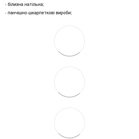
- білизна натільна;
- панчішно-шкарпеткові вироби;