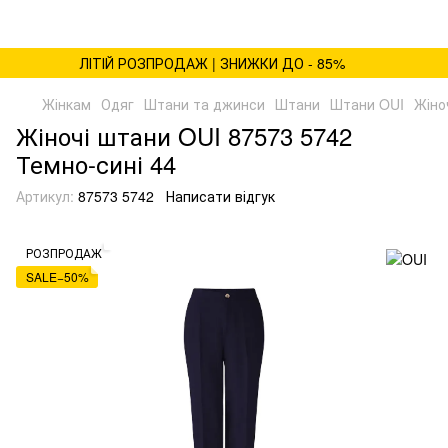
ЛІТІЙ РОЗПРОДАЖ | ЗНИЖКИ ДО - 85%
Жінкам
Одяг
Штани та джинси
Штани
Штани OUI
Жіно
Жіночі штани OUI 87573 5742
Темно-сині 44
Артикул:
87573 5742
Написати відгук
РОЗПРОДАЖ
SALE−50%