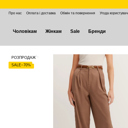
Перейти до основного контенту
Про нас
Оплата і доставка
Обмін та повернення
Угода користувач
Чоловікам
Жінкам
Sale
Бренди
РОЗПРОДАЖ
SALE−70%