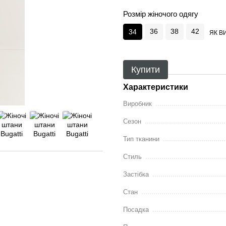
Розмір жіночого одягу
36
38
42
34
ЯК В
Купити
Характеристики
Виробник
Сезон
Тип тканини
Стиль
Застібка
Стан
Посадка