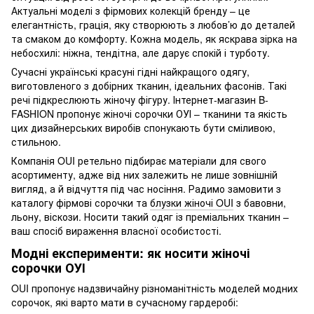
Актуальні моделі з фірмових колекцій бренду – це
елегантність, грація, яку створюють з любов’ю до деталей
та смаком до комфорту. Кожна модель, як яскрава зірка на
небосхилі: ніжна, тендітна, але дарує спокій і турботу.
Сучасні українські красуні гідні найкращого одягу,
виготовленого з добірних тканин, ідеальних фасонів. Такі
речі підкреслюють жіночу фігуру. Інтернет-магазин B-
FASHION пропонує жіночі сорочки ОУІ – тканини та якість
цих дизайнерських виробів спонукають бути сміливою,
стильною.
Компанія OUI ретельно підбирає матеріали для свого
асортименту, адже від них залежить не лише зовнішній
вигляд, а й відчуття під час носіння. Радимо замовити з
каталогу фірмові сорочки та
блузки жіночі OUI
з бавовни,
льону, віскози. Носити такий одяг із преміальних тканин –
ваш спосіб вираження власної особистості.
Модні експерименти: як носити жіночі
сорочки ОУІ
OUI пропонує надзвичайну різноманітність моделей модних
сорочок, які варто мати в сучасному гардеробі: