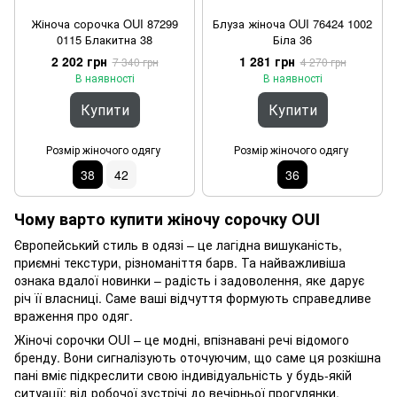
Жіноча сорочка OUI 87299
Блуза жіноча OUI 76424 1002
0115 Блакитна 38
Біла 36
2 202 грн
1 281 грн
7 340 грн
4 270 грн
В наявності
В наявності
Купити
Купити
Розмір жіночого одягу
Розмір жіночого одягу
38
42
36
Чому варто купити жіночу сорочку OUI
Європейський стиль в одязі – це лагідна вишуканість,
приємні текстури, різноманіття барв. Та найважливіша
ознака вдалої новинки – радість і задоволення, яке дарує
річ її власниці. Саме ваші відчуття формують справедливе
враження про одяг.
Жіночі сорочки OUI – це модні, впізнавані речі відомого
бренду. Вони сигналізують оточуючим, що саме ця розкішна
пані вміє підкреслити свою індивідуальність у будь-якій
ситуації: від робочої зустрічі до вечірньої прогулянки.