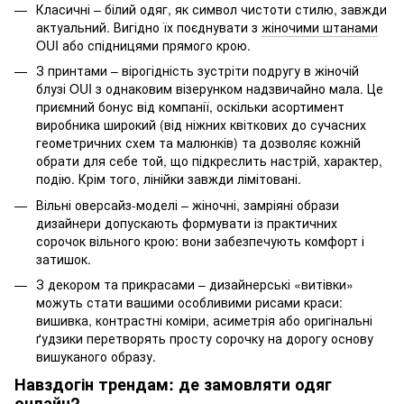
Класичні – білий одяг, як символ чистоти стилю, завжди
актуальний. Вигідно їх поєднувати з
жіночими штанами
OUI
або спідницями прямого крою.
З принтами – вірогідність зустріти подругу в жіночій
блузі OUI з однаковим візерунком надзвичайно мала. Це
приємний бонус від компанії, оскільки асортимент
виробника широкий (від ніжних квіткових до сучасних
геометричних схем та малюнків) та дозволяє кожній
обрати для себе той, що підкреслить настрій, характер,
подію. Крім того, лінійки завжди лімітовані.
Вільні оверсайз-моделі – жіночні, замріяні образи
дизайнери допускають формувати із практичних
сорочок вільного крою: вони забезпечують комфорт і
затишок.
З декором та прикрасами – дизайнерські «витівки»
можуть стати вашими особливими рисами краси:
вишивка, контрастні коміри, асиметрія або оригінальні
ґудзики перетворять просту сорочку на дорогу основу
вишуканого образу.
Навздогін трендам: де замовляти одяг
онлайн?