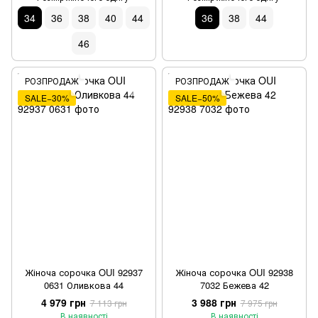
34
36
38
40
44
36
38
44
46
РОЗПРОДАЖ
РОЗПРОДАЖ
SALE−30%
SALE−50%
Жіноча сорочка OUI 92937
Жіноча сорочка OUI 92938
0631 Оливкова 44
7032 Бежева 42
4 979 грн
3 988 грн
7 113 грн
7 975 грн
В наявності
В наявності