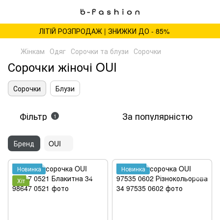
ЛІТІЙ РОЗПРОДАЖ | ЗНИЖКИ ДО - 85%
Жінкам
Одяг
Сорочки та блузи
Сорочки
Сорочки жіночі OUI
Сорочки
Блузи
Фільтр
За популярністю
1
Бренд
OUI
Новинка
Новинка
Хіт