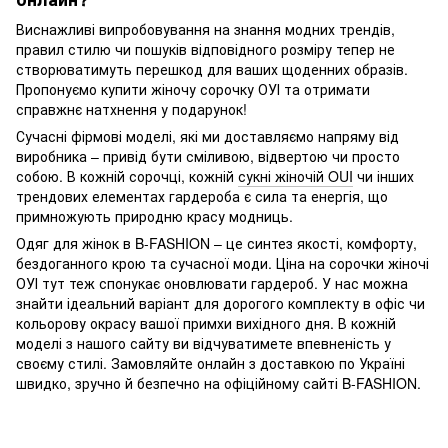
Виснажливі випробовування на знання модних трендів,
правил стилю чи пошуків відповідного розміру тепер не
створюватимуть перешкод для ваших щоденних образів.
Пропонуємо купити жіночу сорочку ОУІ та отримати
справжнє натхнення у подарунок!
Сучасні фірмові моделі, які ми доставляємо напряму від
виробника – привід бути сміливою, відвертою чи просто
собою. В кожній сорочці, кожній
сукні жіночій OUI
чи інших
трендових елементах гардероба є сила та енергія, що
примножують природню красу модниць.
Одяг для жінок в B-FASHION – це синтез якості, комфорту,
бездоганного крою та сучасної моди. Ціна на сорочки жіночі
ОУІ тут теж спонукає оновлювати гардероб. У нас можна
знайти ідеальний варіант для дорогого комплекту в офіс чи
кольорову окрасу вашої примхи вихідного дня. В кожній
моделі з нашого сайту ви відчуватимете впевненість у
своєму стилі. Замовляйте онлайн з доставкою по Україні
швидко, зручно й безпечно на офіційному сайті B-FASHION.