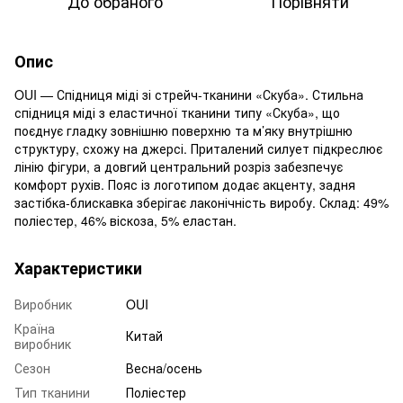
До обраного
Порівняти
Опис
OUI — Спідниця міді зі стрейч-тканини «Скуба». Стильна
спідниця міді з еластичної тканини типу «Скуба», що
поєднує гладку зовнішню поверхню та м’яку внутрішню
структуру, схожу на джерсі. Приталений силует підкреслює
лінію фігури, а довгий центральний розріз забезпечує
комфорт рухів. Пояс із логотипом додає акценту, задня
застібка-блискавка зберігає лаконічність виробу. Склад: 49%
поліестер, 46% віскоза, 5% еластан.
Характеристики
Виробник
OUI
Країна
Китай
виробник
Сезон
Весна/осень
Тип тканини
Поліестер