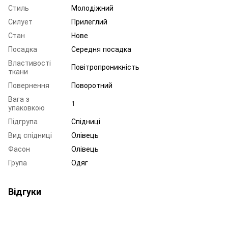
Стиль
Молодіжний
Силует
Прилеглий
Стан
Нове
Посадка
Середня посадка
Властивості
Повітропроникність
ткани
Повернення
Поворотний
Вага з
1
упаковкою
Підгрупа
Спідниці
Вид спідниці
Олівець
Фасон
Олівець
Група
Одяг
Відгуки