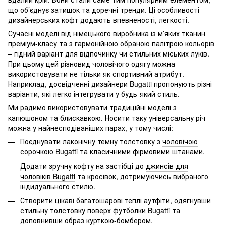
що об’єднує затишок та доречні тренди. Ці особливості
дизайнерських кофт додають впевненості, легкості.
Сучасні моделі від німецького виробника із м’яких тканин
преміум-класу та з гармонійною обраною палітрою кольорів
– гідний варіант для відпочинку чи стильних міських луків.
При цьому цей різновид чоловічого одягу можна
використовувати не тільки як спортивний атрибут.
Наприклад, досвідченні дизайнери Bugatti пропонують різні
варіанти, які легко інтегрувати у будь-який стиль.
Ми радимо використовувати традиційні моделі з
капюшоном та блискавкою. Носити таку універсальну річ
можна у найнесподіваніших парах, у тому числі:
Поєднувати лаконічну темну толстовку з
чоловічою
сорочкою Bugatti
та класичними фірмовими штанами.
Додати зручну кофту на застібці до
джинсів для
чоловіків Bugatti
та кросівок, дотримуючись вибраного
індидуального стилю.
Створити цікаві багатошарові теплі аутфіти, одягнувши
стильну толстовку поверх футболки Bugatti та
доповнивши образ курткою-бомбером.