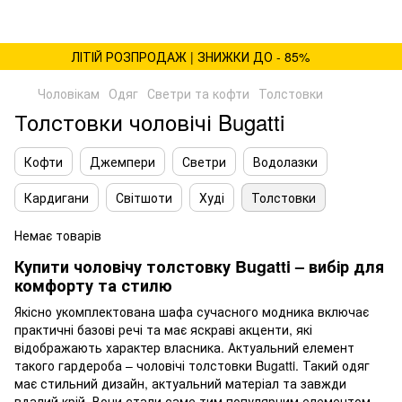
ЛІТІЙ РОЗПРОДАЖ | ЗНИЖКИ ДО - 85%
Чоловікам
Одяг
Светри та кофти
Толстовки
Толстовки чоловічі Bugatti
Кофти
Джемпери
Светри
Водолазки
Кардигани
Світшоти
Худі
Толстовки
Немає товарів
Купити чоловічу толстовку Bugatti – вибір для
комфорту та стилю
Якісно укомплектована шафа сучасного модника включає
практичні базові речі та має яскраві акценти, які
відображають характер власника. Актуальний елемент
такого гардероба – чоловічі толстовки Bugatti. Такий одяг
має стильний дизайн, актуальний матеріал та завжди
вдалий крій. Вони стали саме тим популярним елементом,