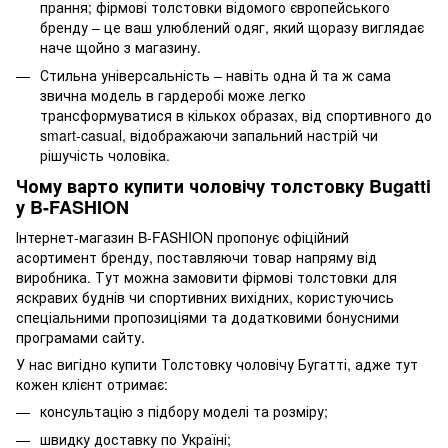
прання; фірмові толстовки відомого європейського
бренду – це ваш улюблений одяг, який щоразу виглядає
наче щойно з магазину.
Стильна універсальність – навіть одна й та ж сама
звична модель в гардеробі може легко
трансформуватися в кількох образах, від спортивного до
smart-casual, відображаючи запальний настрій чи
рішучість чоловіка.
Чому варто купити чоловічу толстовку Bugatti
у B-FASHION
Інтернет-магазин B-FASHION пропонує офіційний
асортимент бренду, поставляючи товар напряму від
виробника. Тут можна замовити фірмові толстовки для
яскравих буднів чи спортивних вихідних, користуючись
спеціальними пропозиціями та додатковими бонусними
програмами сайту.
У нас вигідно купити Толстовку чоловічу Бугатті, адже тут
кожен клієнт отримає:
консультацію з підбору моделі та розміру;
швидку доставку по Україні;