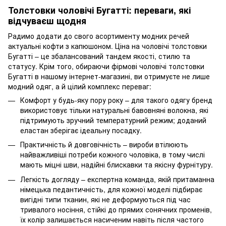
Толстовки чоловічі Бугатті: переваги, які
відчуваєш щодня
Радимо додати до свого асортименту модних речей
актуальні кофти з капюшоном. Ціна на чоловічі толстовки
Бугатті – це збалансований тандем якості, стилю та
статусу. Крім того, обираючи фірмові чоловічі толстовки
Бугатті в нашому інтернет-магазині, ви отримуєте не лише
модний одяг, а й цілий комплекс переваг:
Комфорт у будь-яку пору року – для такого одягу бренд
використовує тільки натуральні бавовняні волокна, які
підтримують зручний температурний режим; доданий
еластан зберігає ідеальну посадку.
Практичність й довговічність – вироби втілюють
найважливіші потреби кожного чоловіка, в тому числі
мають міцні шви, надійні блискавки та якісну фурнітуру.
Легкість догляду – експертна команда, якій притаманна
німецька педантичність, для кожної моделі підбирає
вигідні типи тканин, які не деформуються під час
тривалого носіння, стійкі до прямих сонячних променів,
їх колір залишається насиченим навіть після частого