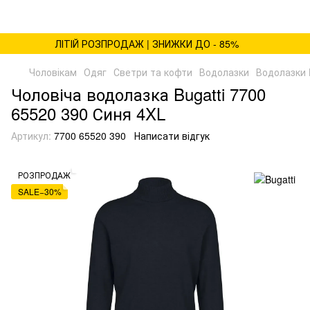
ЛІТІЙ РОЗПРОДАЖ | ЗНИЖКИ ДО - 85%
Чоловікам
Одяг
Светри та кофти
Водолазки
Водолазки B
Чоловіча водолазка Bugatti 7700
65520 390 Синя 4XL
Артикул:
7700 65520 390
Написати відгук
РОЗПРОДАЖ
SALE−30%