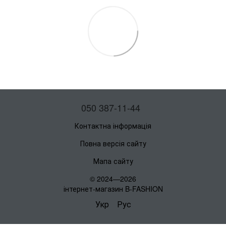
050 387-11-44
Контактна інформація
Повна версія сайту
Мапа сайту
© 2024—2026
інтернет-магазин B-FASHION
Укр
Рус