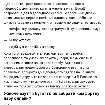
Щоб додати трохи впевненості і легкості до свого
гардеробу, достатньо купити жіноче взуття Bugatti,
розроблене для відповідного сезону. Бездоганний дизайн
таких модних виробів помітний здалеку. Але найбільше
цінують їх саме за непомітні з першого погляду властивості:
комфортну колодку, яка підтримує ніжку в правильному і
зручному положенні;
м’яку устілку;
надійну зносостійку підошву.
Крім того, враховуйте власні критерії та потреби,
особливості та умови експлуатації пари, її сумісність із
загальним стилем вашого гардеробу. Адже навіть
універсальні моделі дорогого брендового взуття слід
правильно добирати до відповідного одягу з вашої шафи.
Ми радимо доручити це завдання експертам B-Fashion та
комплексно купити жіноче взуття Бугатті, фірмову сукню,
літній костюм (або штани та
блузку для жінок Бугатті
).
Жіноче взуття Бугатті: як вибрати комфортну
пару онлайн?