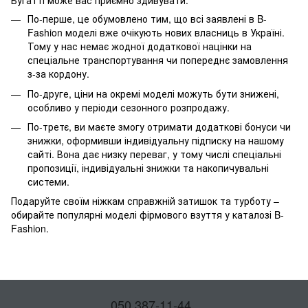
Бугатті може вас приємно здивувати.
По-перше, це обумовлено тим, що всі заявлені в B-
Fashion моделі вже очікують нових власниць в Україні.
Тому у нас немає жодної додаткової націнки на
спеціальне транспортування чи попереднє замовлення
з-за кордону.
По-друге, ціни на окремі моделі можуть бути знижені,
особливо у періоди сезонного розпродажу.
По-третє, ви маєте змогу отримати додаткові бонуси чи
знижки, оформивши індивідуальну підписку на нашому
сайті. Вона дає низку переваг, у тому числі спеціальні
пропозиції, індивідуальні знижки та накопичувальні
системи.
Подаруйте своїм ніжкам справжній затишок та турботу –
обирайте популярні моделі фірмового взуття у каталозі B-
Fashion.
050 387-11-44