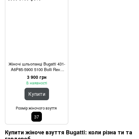
Жіночі шльопанці Bugatti 431-
A6P85-5900 5100 Bolli Revo
Золоті 37
3 900 грн
В наявності
Купити
Розмір жіночого взуття
37
Купити жіноче взуття Bugatti: коли різна ти та
гардероб