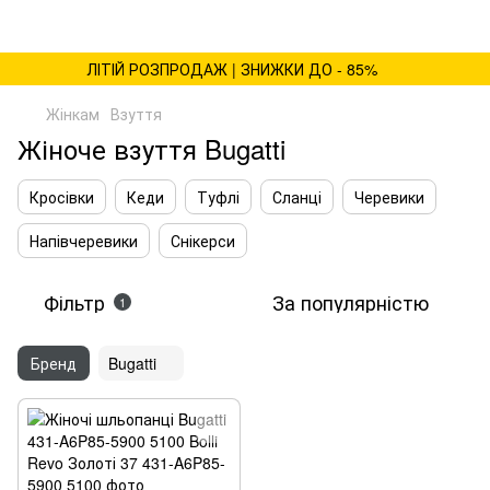
ЛІТІЙ РОЗПРОДАЖ | ЗНИЖКИ ДО - 85%
Жінкам
Взуття
Жіноче взуття Bugatti
Кросівки
Кеди
Туфлі
Сланці
Черевики
Напівчеревики
Снікерси
Фільтр
За популярністю
1
Бренд
Bugatti