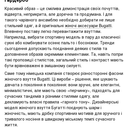
Красивий образ – це смілива демонстрація своїх почуттів,
відверта, неприкрита, але доречна та продумана. І для
такого чарівного ансамблю необхідно добирати не лише
стильний одяг, а й оригінальні
жіночі аксесуари Bugatti
.
Впевнену поставу легко перевантажити взуттям.
Наприклад, вибрати спортивну модель в пару до класичної
сукні або комбінувати осіннє пальто і босоніжки. Тренди
сьогодення допускають поєднання деяких стилів та
доповнення образів окремими елементами. Та, навіть попри
такі пропозиції стилістов, загальний стиль і контраст мають
бути врівноважені в змішаному силуеті.
Саме тому німецька компанія створює різносторонні фасони
жіночого взуття Bugatti. Ці вироби – рішення, яке шукають
дівчата з покоління в покоління: вони зручні, але елегантні,
мінімалістичні, але мають свою «перчинку», підходять для
сучасних тандемів з різними стилями одягу, але
декламують власні правила «гарного тону». Дизайнерські
моделі жіночого взуття Бугатті поєднують шарм і
жіночність, мають дрібку спортивних мотивів для зручного і
тривалого носіння в швидкому міському темпі сучасного
життя.