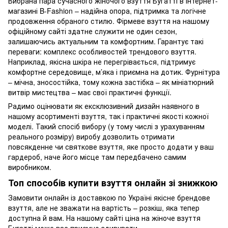
Вибрана пара сучасного жіночого взуття Бугатті в інтернет-
магазині B-Fashion – надійна опора, підтримка та логічне
продовження обраного стилю. Фірмеве взуття на нашому
офіційному сайті здатне служити не один сезон,
залишаючись актуальним та комфортним. Гарантує такі
переваги: комплекс особливостей трендового взуття.
Наприклад, якісна шкіра не перегрівається, підтримує
комфортне середовище, м’яка і приємна на дотик. Фурнітура
– мічна, зносостійка, тому кожна застібка – як мініатюрний
витвір мистецтва – має свої практичні функції.
Радимо оцінювати як ексклюзивний дизайн наявного в
нашому асортименті взуття, так і практичні якості кожної
моделі. Такий спосіб вибору (у тому числі з урахуванням
реального розміру) виробу дозволить отримати
повсякденне чи святкове взуття, яке просто додати у ваш
гардероб, наче його місце там передбачено самим
виробником.
Топ способів купити взуття онлайн зі знижкою
Замовити онлайн із доставкою по Україні якісне брендове
взуття, але не зважати на вартість – розкіш, яка тепер
доступна й вам. На нашому сайті ціна на жіноче взуття