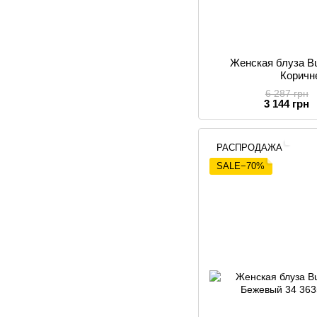
Женская блуза Bu
Коричн
6 287 грн
3 144 грн
РАСПРОДАЖА
SALE−70%