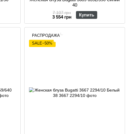
40
7 107 грн
Купить
3 554 грн
РАСПРОДАЖА
SALE−50%