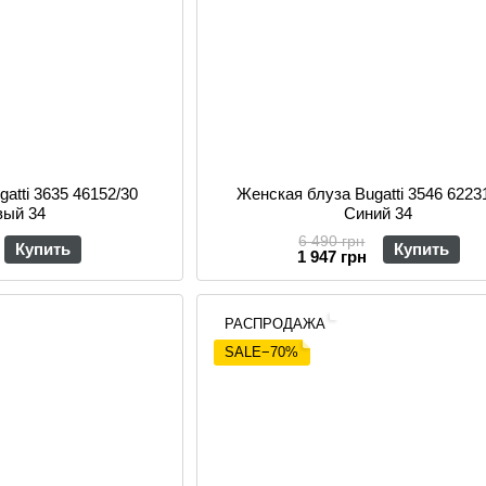
atti 3635 46152/30
Женская блуза Bugatti 3546 6223
вый 34
Синий 34
6 490 грн
Купить
Купить
1 947 грн
РАСПРОДАЖА
SALE−70%