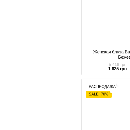
Женская блуза Bug
Беже
5 418 грн
1 625 грн
РАСПРОДАЖА
SALE−70%