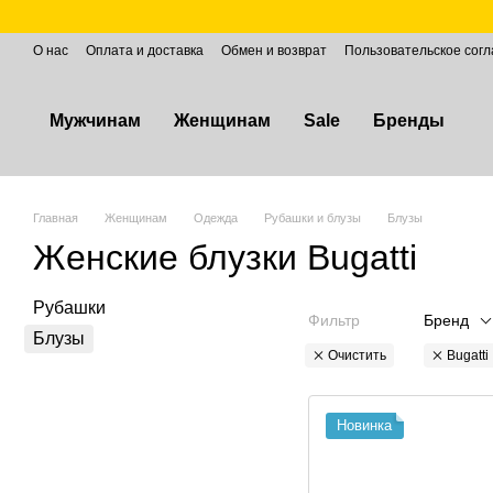
Перейти к основному контенту
О нас
Оплата и доставка
Обмен и возврат
Пользовательское сог
Мужчинам
Женщинам
Sale
Бренды
Главная
Женщинам
Одежда
Рубашки и блузы
Блузы
Женские блузки Bugatti
Рубашки
Фильтр
Бренд
Блузы
Очистить
Bugatti
Новинка