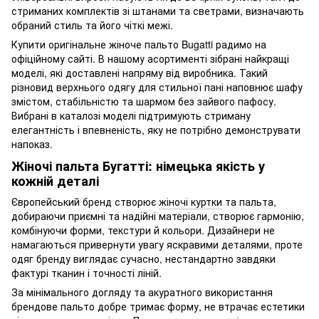
стриманих комплектів зі штанами та светрами, визначають
обраний стиль та його чіткі межі.
Купити оригінальне жіноче пальто Bugatti радимо на
офіційному сайті. В нашому асортименті зібрані найкращі
моделі, які доставлені напряму від виробника. Такий
різновид верхнього одягу для стильної пані наповнює шафу
змістом, стабільністю та шармом без зайвого пафосу.
Вибрані в каталозі моделі підтримують стриману
елегантність і впевненість, яку не потрібно демонструвати
напоказ.
Жіночі пальта Бугатті: німецька якість у
кожній деталі
Європейський бренд створює
жіночі куртки
та пальта,
добираючи приємні та надійні матеріали, створює гармонію,
комбінуючи форми, текстури й кольори. Дизайнери не
намагаються привернути увагу яскравими деталями, проте
одяг бренду виглядає сучасно, нестандартно завдяки
фактурі тканин і точності ліній.
За мінімального догляду та акуратного використання
брендове пальто добре тримає форму, не втрачає естетики