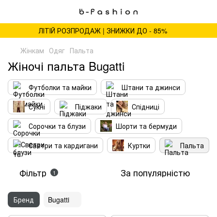
ЛІТІЙ РОЗПРОДАЖ | ЗНИЖКИ ДО - 85%
Жінкам
Одяг
Пальта
Жіночі пальта Bugatti
Футболки та майки
Штани та джинси
Сукні
Піджаки
Спідниці
Сорочки та блузи
Шорти та бермуди
Светри та кардигани
Куртки
Пальта
Фільтр
За популярністю
1
Бренд
Bugatti