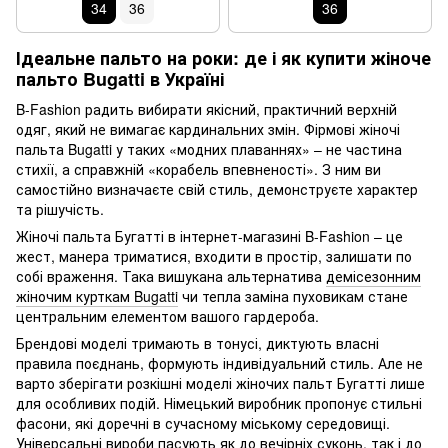
34
36
36
Ідеальне пальто на роки: де і як купити жіноче
пальто Bugatti в Україні
B-Fashion радить вибирати якісний, практичний верхній
одяг, який не вимагає кардинальних змін. Фірмові жіночі
пальта Bugatti у таких «модних плаваннях» – не частина
стихії, а справжній «корабель впевненості». З ним ви
самостійно визначаєте свій стиль, демонструєте характер
та рішучість.
Жіночі пальта Бугатті в інтернет-магазині B-Fashion – це
жест, манера триматися, входити в простір, залишати по
собі враження. Така вишукана альтернатива
демісезонним
жіночим курткам Bugatti
чи тепла заміна пуховикам стане
центральним елементом вашого гардероба.
Брендові моделі тримають в тонусі, диктують власні
правила поєднань, формують індивідуальний стиль. Але не
варто зберігати розкішні моделі жіночих пальт Бугатті лише
для особливих подій. Німецький виробник пропонує стильні
фасони, які доречні в сучасному міському середовищі.
Універсальні вироби пасують як до вечірніх суконь, так і до