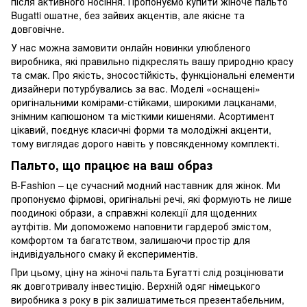
після активного носіння. Пропонуємо купити жіноче пальто
Bugatti ошатне, без зайвих акцентів, але якісне та
довговічне.
У нас можна замовити онлайн новинки улюбленого
виробника, які правильно підкреслять вашу природню красу
та смак. Про якість, зносостійкість, функціональні елементи
дизайнери потурбувались за вас. Моделі «оснащені»
оригінальними комірами-стійками, широкими лацканами,
знімним капюшоном та місткими кишенями. Асортимент
цікавий, поєднує класичні форми та молодіжні акценти,
тому виглядає дорого навіть у повсякденному комплекті.
Пальто, що працює на ваш образ
B-Fashion – це сучасний модний наставник для жінок. Ми
пропонуємо фірмові, оригінальні речі, які формують не лише
поодинокі образи, а справжні колекції для щоденних
аутфітів. Ми допоможемо наповнити гардероб змістом,
комфортом та багатством, залишаючи простір для
індивідуального смаку й експериментів.
При цьому, ціну на жіночі пальта Бугатті слід розцінювати
як довготривалу інвестицію. Верхній одяг німецького
виробника з року в рік залишатиметься презентабельним,