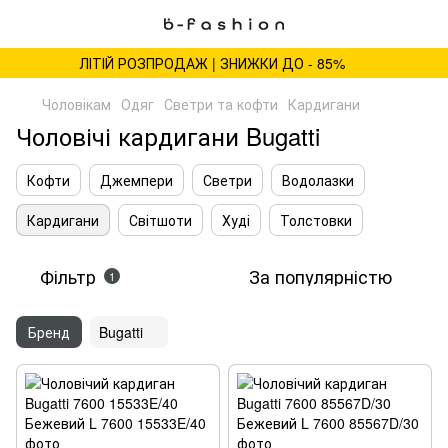
ЛІТІЙ РОЗПРОДАЖ | ЗНИЖКИ ДО - 85%
Чоловікам
Одяг
Светри та кофти
Кардигани
Чоловічі кардигани Bugatti
Кофти
Джемпери
Светри
Водолазки
Кардигани
Світшоти
Худі
Толстовки
Фільтр
За популярністю
1
Бренд
Bugatti