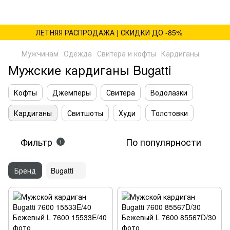
ЛЕТНЯЯ РАСПРОДАЖА | СКИДКИ ДО -85%
Мужчинам
Одежда
Свитера и кофты
Кардиганы
Мужские кардиганы Bugatti
Кофты
Джемперы
Свитера
Водолазки
Кардиганы
Свитшоты
Худи
Толстовки
Фильтр
По популярности
1
Бренд
Bugatti