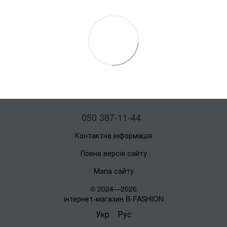
050 387-11-44
Контактна інформація
Повна версія сайту
Мапа сайту
© 2024—2026
інтернет-магазин B-FASHION
Укр
Рус