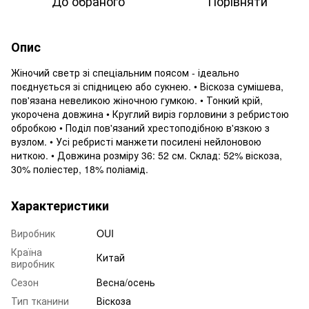
До обраного
Порівняти
Опис
Жіночий светр зі спеціальним поясом - ідеально
поєднується зі спідницею або сукнею. • Віскоза сумішева,
пов'язана невеликою жіночною гумкою. • Тонкий крій,
укорочена довжина • Круглий виріз горловини з ребристою
обробкою • Поділ пов'язаний хрестоподібною в'язкою з
вузлом. • Усі ребристі манжети посилені нейлоновою
ниткою. • Довжина розміру 36: 52 см. Склад: 52% віскоза,
30% поліестер, 18% поліамід.
Характеристики
Виробник
OUI
Країна
Китай
виробник
Сезон
Весна/осень
Тип тканини
Віскоза