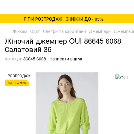
ЛІТІЙ РОЗПРОДАЖ | ЗНИЖКИ ДО - 85%
Жінкам
Одяг
Светри та кардигани
Джемпери
Джемпери
Жіночий джемпер OUI 86645 6068
Салатовий 36
Артикул:
86645 6068
Написати відгук
РОЗПРОДАЖ
SALE−70%