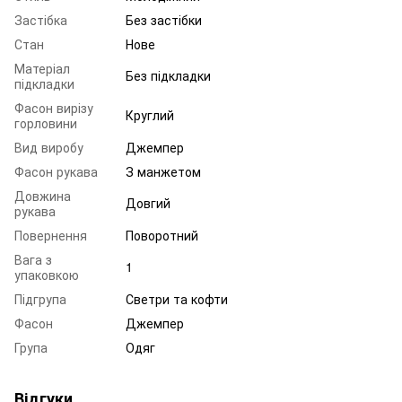
Застібка
Без застібки
Стан
Нове
Матеріал
Без підкладки
підкладки
Фасон вирізу
Круглий
горловини
Вид виробу
Джемпер
Фасон рукава
З манжетом
Довжина
Довгий
рукава
Повернення
Поворотний
Вага з
1
упаковкою
Підгрупа
Светри та кофти
Фасон
Джемпер
Група
Одяг
Відгуки