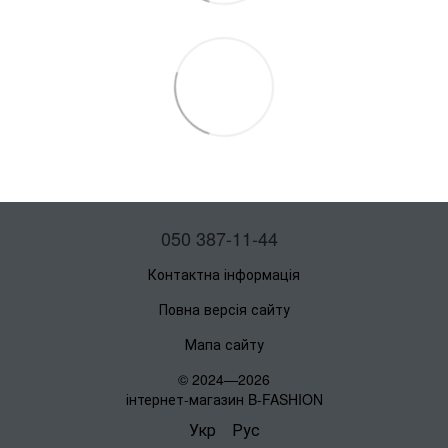
050 387-11-44
Контактна інформація
Повна версія сайту
Мапа сайту
© 2024—2026
інтернет-магазин B-FASHION
Укр
Рус