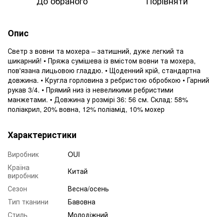
До обраного
Порівняти
Опис
Светр з вовни та мохера – затишний, дуже легкий та
шикарний! • Пряжа сумішева із вмістом вовни та мохера,
пов'язана лицьовою гладдю. • Щоденний крій, стандартна
довжина. • Кругла горловина з ребристою обробкою • Гарний
рукав 3/4. • Прямий низ із невеликими ребристими
манжетами. • Довжина у розмірі 36: 56 см. Склад: 58%
поліакрил, 20% вовна, 12% поліамід, 10% мохер
Характеристики
Виробник
OUI
Країна
Китай
виробник
Сезон
Весна/осень
Тип тканини
Бавовна
Стиль
Молодіжний