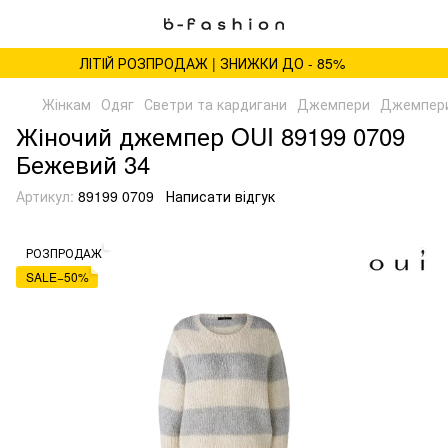
ЛІТІЙ РОЗПРОДАЖ | ЗНИЖКИ ДО - 85%
Жінкам
Одяг
Светри та кардигани
Джемпери
Джемпери
Жіночий джемпер OUI 89199 0709
Бежевий 34
Артикул:
89199 0709
Написати відгук
РОЗПРОДАЖ
SALE−50%