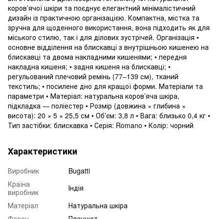
коров’ячої шкіри та поєднує елегантний мінімалістичний
дизайн із практичною організацією. Компактна, містка та
зручна для щоденного використання, вона підходить як для
міського стилю, так і для ділових зустрічей. Організація •
основне відділення на блискавці з внутрішньою кишенею на
блискавці та двома накладними кишенями; • передня
накладна кишеня; • задня кишеня на блискавці; •
регульований плечовий ремінь (77–139 см), тканий
текстиль; • посилене дно для кращої форми. Матеріали та
параметри • Матеріал: натуральна коров’яча шкіра,
підкладка — поліестер • Розмір (довжина × глибина ×
висота): 20 × 5 × 25,5 см • Об’єм: 3,8 л • Вага: близько 0,4 кг •
Тип застібки: блискавка • Серія: Romano • Колір: чорний
Характеристики
Виробник
Bugatti
Країна
Індія
виробник
Матеріал
Натуральна шкіра
Фасон
Планшет