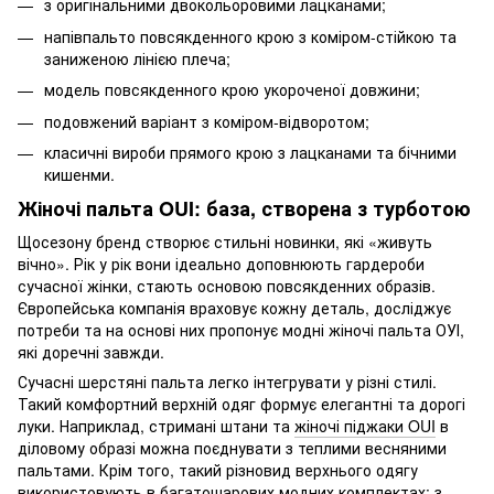
з оригінальними двокольоровими лацканами;
напівпальто повсякденного крою з коміром-стійкою та
заниженою лінією плеча;
модель повсякденного крою укороченої довжини;
подовжений варіант з коміром-відворотом;
класичні вироби прямого крою з лацканами та бічними
кишенми.
Жіночі пальта OUI: база, створена з турботою
Щосезону бренд створює стильні новинки, які «живуть
вічно». Рік у рік вони ідеально доповнюють гардероби
сучасної жінки, стають основою повсякденних образів.
Європейська компанія враховує кожну деталь, досліджує
потреби та на основі них пропонує модні жіночі пальта ОУІ,
які доречні завжди.
Сучасні шерстяні пальта легко інтегрувати у різні стилі.
Такий комфортний верхній одяг формує елегантні та дорогі
луки. Наприклад, стримані штани та
жіночі піджаки OUI
в
діловому образі можна поєднувати з теплими весняними
пальтами. Крім того, такий різновид верхнього одягу
використовують в багатошарових модних комплектах: з