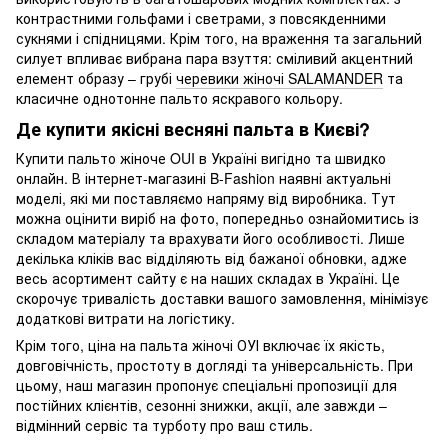
контрастними гольфами і светрами, з повсякденними
сукнями і спідницями. Крім того, на враження та загальний
силует впливає вибрана пара взуття: сміливий акцентний
елемент образу – грубі
черевики жіночі SALAMANDER
та
класичне однотонне пальто яскравого кольору.
Де купити якісні весняні пальта в Києві?
Купити пальто жіноче OUI в Україні вигідно та швидко
онлайн. В інтернет-магазині B-Fashion наявні актуальні
моделі, які ми поставляємо напряму від виробника. Тут
можна оцінити виріб на фото, попередньо ознайомитись із
складом матеріалу та врахувати його особливості. Лише
декілька кліків вас відділяють від бажаної обновки, адже
весь асортимент сайту є на наших складах в Україні. Це
скорочує тривалість доставки вашого замовлення, мінімізує
додаткові витрати на логістику.
Крім того, ціна на пальта жіночі ОУІ включає їх якість,
довговічність, простоту в догляді та універсальність. При
цьому, наш магазин пропонує спеціальні пропозиції для
постійних клієнтів, сезонні знижки, акції, але завжди –
відмінний сервіс та турботу про ваш стиль.