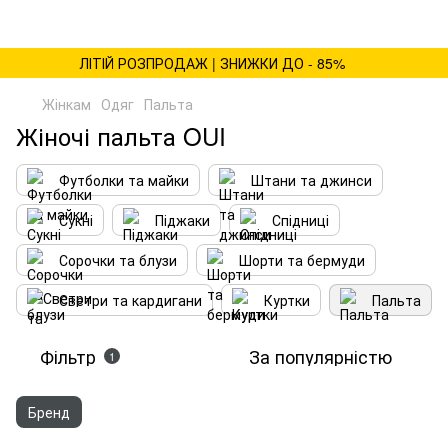
ЛІТІЙ РОЗПРОДАЖ | ЗНИЖКИ ДО - 85%
Жінкам
Одяг
Пальта
Жіночі пальта OUI
Футболки та майки
Штани та джинси
Сукні
Піджаки
Спідниці
Сорочки та блузи
Шорти та бермуди
Светри та кардигани
Куртки
Пальта
Фільтр
За популярністю
1
Бренд