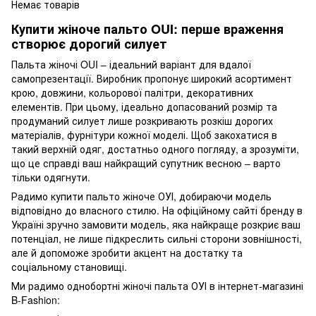
Немає товарів
Купити жіноче пальто OUI: перше враження
створює дорогий силует
Пальта жіночі OUI – ідеальний варіант для вдалої
самопрезентації. Виробник пропонує широкий асортимент
крою, довжини, кольорової палітри, декоративних
елементів. При цьому, ідеально допасований розмір та
продуманий силует лише розкривають розкіш дорогих
матеріалів, фурнітури кожної моделі. Щоб закохатися в
такий верхній одяг, достатньо одного погляду, а зрозуміти,
що це справді ваш найкращий супутник весною – варто
тільки одягнути.
Радимо купити пальто жіноче ОУІ, добираючи модель
відповідно до власного стилю. На офіційному сайті бренду в
Україні зручно замовити модель, яка найкраще розкриє ваш
потенціал, не лише підкреслить сильні сторони зовнішності,
але й допоможе зробити акцент на достатку та
соціальному становищі.
Ми радимо однобортні жіночі пальта ОУІ в інтернет-магазині
B-Fashion: