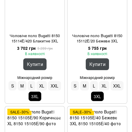
Чоловіче поло Bugatti 8150
Чоловіче поло Bugatti 8150
15114E/420 Блакитне 3XL
15112E/20 Бежеве 3XL
3 702 грн
5 755 грн
5 289 грн
В наявності
В наявності
Купити
Купити
Міжнародний розмір
Міжнародний розмір
S
M
L
XL
XXL
S
M
L
XL
XXL
3XL
3XL
SALE−30%
SALE−30%