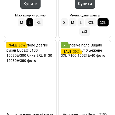
Купити
Купити
Міжнародний розмір
Міжнародний розмір
M
L
XL
S
M
L
XXL
3XL
4XL
SALE−30%
Хіт
SALE−30%
Чоловіче поло довгий рукав
Чоловіче поло Bugatti 7100