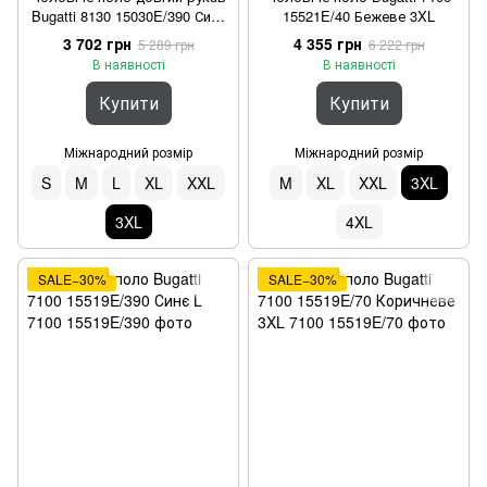
Bugatti 8130 15030E/390 Синє
15521E/40 Бежеве 3XL
3XL
3 702 грн
4 355 грн
5 289 грн
6 222 грн
В наявності
В наявності
Купити
Купити
Міжнародний розмір
Міжнародний розмір
S
M
L
XL
XXL
M
XL
XXL
3XL
3XL
4XL
SALE−30%
SALE−30%