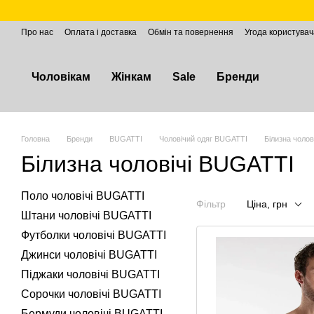
Перейти до основного контенту
Про нас
Оплата і доставка
Обмін та повернення
Угода користувач
Чоловікам
Жінкам
Sale
Бренди
Головна
Бренди
BUGATTІ
Чоловічий одяг BUGATTI
Білизна чолов
Білизна чоловічі BUGATTI
Поло чоловічі BUGATTI
Фільтр
Ціна, грн
Штани чоловічі BUGATTI
Футболки чоловічі BUGATTI
Джинси чоловічі BUGATTI
Піджаки чоловічі BUGATTI
Сорочки чоловічі BUGATTI
Бермуди чоловічі BUGATTI