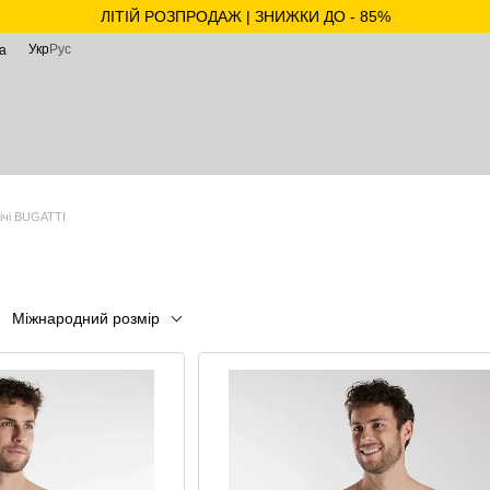
ЛІТІЙ РОЗПРОДАЖ | ЗНИЖКИ ДО - 85%
Укр
Рус
а
ічі BUGATTI
Міжнародний розмір