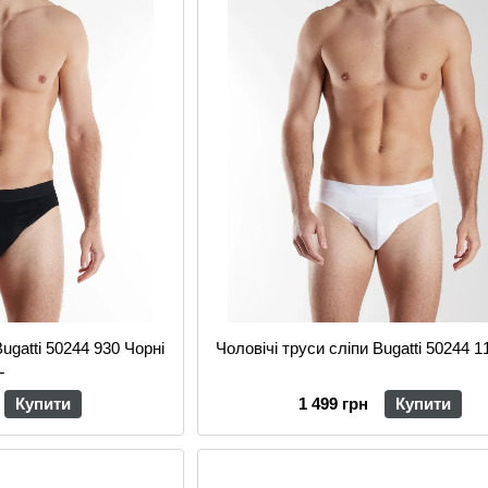
Bugatti 50244 930 Чорні
Чоловічі труси сліпи Bugatti 50244 11
L
Купити
1 499 грн
Купити